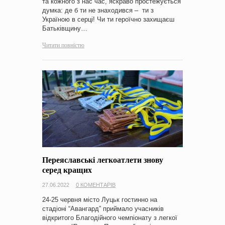
та кожного з нас час, яскраво простежується
думка: де б ти не знаходився – ти з
Україною в серці! Чи ти героїчно захищаєш
Батьківщину…
Читати повністю
Переяславські легкоатлети знову
серед кращих
27.06.2022
0 КОМЕНТАРІВ
24-25 червня місто Луцьк гостинно на
стадіоні “Авангард” приймало учасників
відкритого Благодійного чемпіонату з легкої