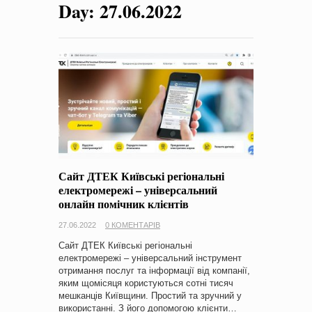
Day:
27.06.2022
на період 2018 – 2020 роки Оголошення про збір ідей
проектів
-
0 Коментарів
Сайт ДТЕК Київські регіональні
електромережі – універсальний
онлайн помічник клієнтів
27.06.2022
0 КОМЕНТАРІВ
Сайт ДТЕК Київські регіональні
електромережі – універсальний інструмент
отримання послуг та інформації від компанії,
яким щомісяця користуються сотні тисяч
мешканців Київщини. Простий та зручний у
використанні. З його допомогою клієнти…