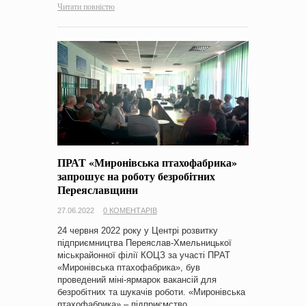
Читати повністю
ПРАТ «Миронівська птахофабрика»
запрошує на роботу безробітних
Переяславщини
27.06.2022
0 КОМЕНТАРІВ
24 червня 2022 року у Центрі розвитку
підприємництва Переяслав-Хмельницької
міськрайонної філії КОЦЗ за участі ПРАТ
«Миронівська птахофабрика», був
проведений міні-ярмарок вакансій для
безробітних та шукачів роботи. «Миронівська
птахофабрика» – підприємство…