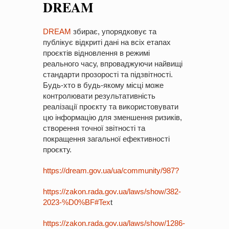
DREAM
на період 2018 – 2020 роки Оголошення про збір ідей
проектів
-
0 Коментарів
DREAM
збирає, упорядковує та
публікує відкриті дані на всіх етапах
проєктів відновлення в режимі
реального часу, впроваджуючи найвищі
стандарти прозорості та підзвітності.
Будь-хто в будь-якому місці може
контролювати результативність
реалізації проєкту та використовувати
цю інформацію для зменшення ризиків,
створення точної звітності та
покращення загальної ефективності
проєкту.
https://dream.gov.ua/ua/community/987?
https://zakon.rada.gov.ua/laws/show/382-
2023-%D0%BF#Tex
t
https://zakon.rada.gov.ua/laws/show/1286-