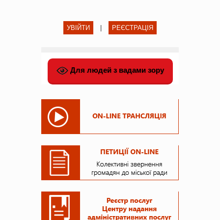
УВІЙТИ
|
РЕЄСТРАЦІЯ
Для людей з вадами зору