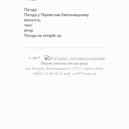
Погода
Погода у
Переяслав-Хмельницькому
вологість:
тиск:
вітер:
Погода на
sinoptik.ua
© 2017
Переяславська міська рада
вул. Богдана Хмельницького, 27/25, гаряча лінія:
(04567) 5-80-00, E-mail: ua907@ukr.net