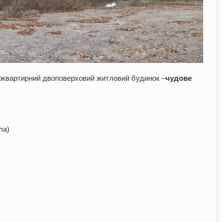
квартирний двоповерховий житловий будинок –
чудове
ла)