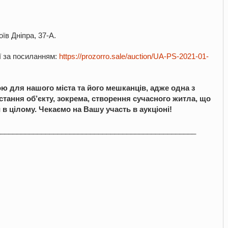
їв Дніпра, 37-А.
ї за посиланням:
https://prozorro.sale/auction/UA-PS-2021-01-
ою для нашого міста та його мешканців, адже одна з
стання об’єкту, зокрема, створення сучасного житла, що
 в цілому.
Чекаємо на Вашу участь в аукціоні!
_________________________________________________