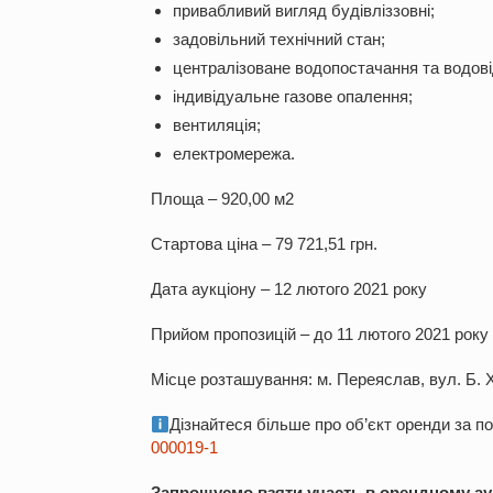
привабливий вигляд будівліззовні;
задовільний технічний стан;
централізоване водопостачання та водов
індивідуальне газове опалення;
вентиляція;
електромережа.
Площа – 920,00 м
2
Стартова ціна – 79 721,51 грн.
Дата аукціону – 12 лютого 2021 року
Прийом пропозицій – до 11 лютого 2021 року
Місце розташування: м. Переяслав, вул. Б. 
Дізнайтеся більше про об’єкт оренди за 
000019-1
Запрошуємо взяти участь в орендному аук