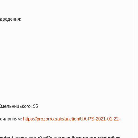
ідведення;
Хмельницького, 95
посиланням:
https://prozorro.sale/auction/UA-PS-2021-01-22-
ціоні, адже даний об
’
єкт може бути використаний за