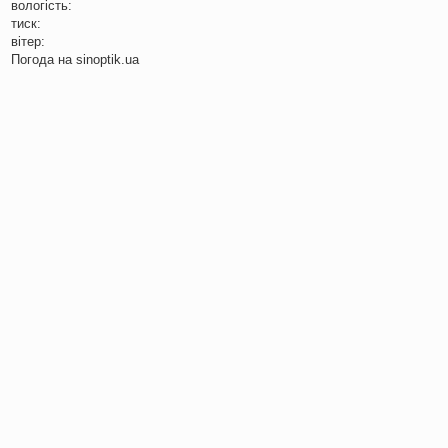
вологість:
тиск:
вітер:
Погода на
sinoptik.ua