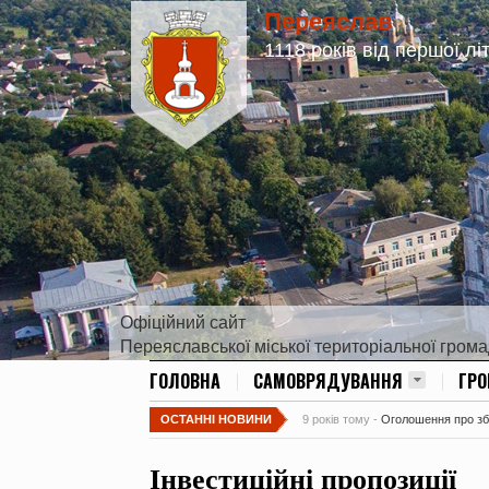
Переяслав
1118 років від першої лі
Офіційний сайт
Переяславської міської територіальної гром
ГОЛОВНА
САМОВРЯДУВАННЯ
ГР
ОСТАННІ НОВИНИ
9 років тому -
Оголошення про збір
Інвестиційні пропозиції