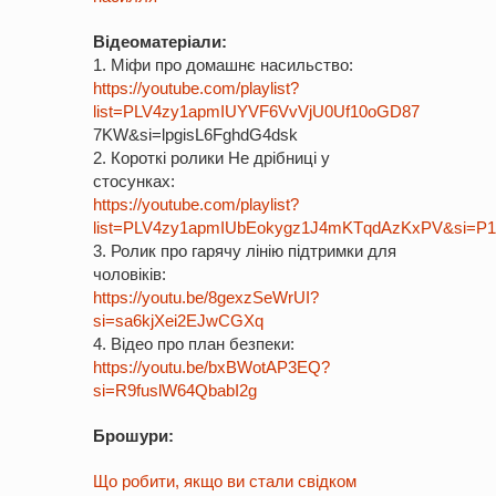
Відеоматеріали:
1. Міфи про домашнє насильство:
https://youtube.com/playlist?
list=PLV4zy1apmIUYVF6VvVjU0Uf10oGD87
7KW&si=lpgisL6FghdG4dsk
2. Короткі ролики Не дрібниці у
стосунках:
https://youtube.com/playlist?
list=PLV4zy1apmIUbEokygz1J4mKTqdAzKxPV&si=
3. Ролик про гарячу лінію підтримки для
чоловіків:
https://youtu.be/8gexzSeWrUI?
si=sa6kjXei2EJwCGXq
4. Відео про план безпеки:
https://youtu.be/bxBWotAP3EQ?
si=R9fuslW64QbabI2g
Брошури:
Що робити, якщо ви стали свідком