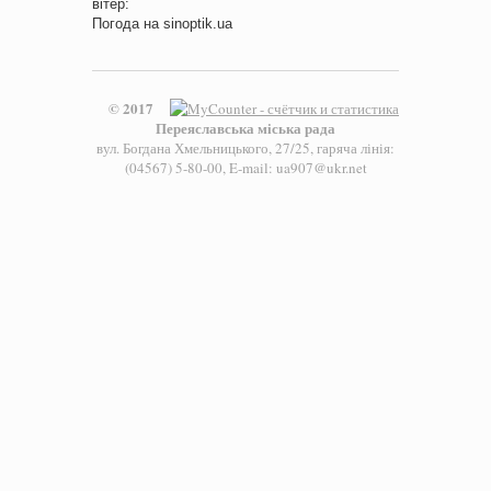
вітер:
Погода на
sinoptik.ua
© 2017
Переяславська міська рада
вул. Богдана Хмельницького, 27/25, гаряча лінія:
(04567) 5-80-00, E-mail: ua907@ukr.net