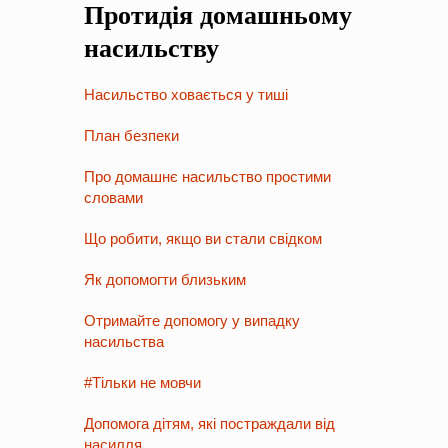
Протидія домашньому
на період 2018 – 2020 роки Оголошення про збір ідей
проектів
-
0 Коментарів
насильству
Насильство ховається у тиші
План безпеки
Про домашнє насильство простими
словами
Що робити, якщо ви стали свідком
Як допомогти близьким
Отримайте допомогу у випадку
насильства
#Тільки не мовчи
Допомога дітям, які постраждали від
насилля