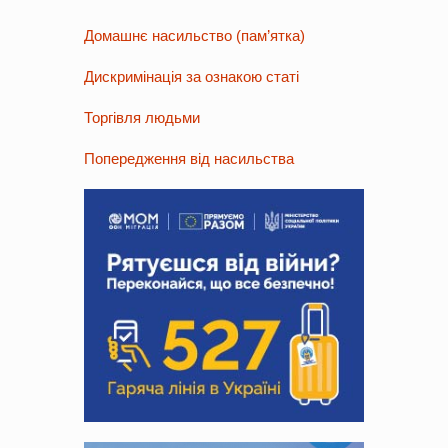
Домашнє насильство (пам’ятка)
Дискримінація за ознакою статі
Торгівля людьми
Попередження від насильства