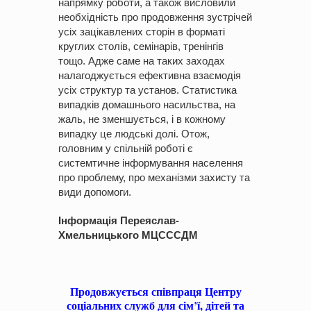
напрямку роботи, а також висловили
необхідність про продовження зустрічей
усіх зацікавлених сторін в форматі
круглих столів, семінарів, тренінгів
тощо. Адже саме на таких заходах
налагоджується ефективна взаємодія
усіх структур та установ. Статистика
випадків домашнього насильства, на
жаль, не зменшується, і в кожному
випадку це людські долі. Отож,
головним у спільній роботі є
системтичне інформування населення
про проблему, про механізми захисту та
види допомоги.
Інформація Переяслав-
Хмельницького МЦСССДМ
Продовжується співпраця Центру
соціальних служб для сім’ї, дітей та