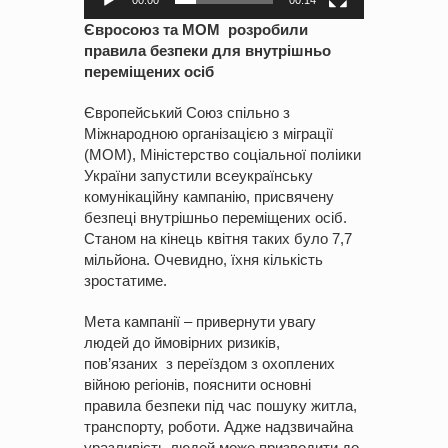
Євросоюз та МОМ розробили
правила безпеки для внутрішньо
переміщених осіб
Європейський Союз спільно з
Міжнародною організацією з міграції
(МОМ), Міністерство соціальної поліики
України запустили всеукраїнську
комунікаційну кампанію, присвячену
безпеці внутрішньо переміщених осіб.
Станом на кінець квітня таких було 7,7
мільйона. Очевидно, їхня кількість
зростатиме.
Мета кампанії – привернути увагу
людей до ймовірних ризиків,
пов’язаних з переїздом з охоплених
війною регіонів, пояснити основні
правила безпеки під час пошуку житла,
транспорту, роботи. Адже надзвичайна
уразливість людей може призводити до