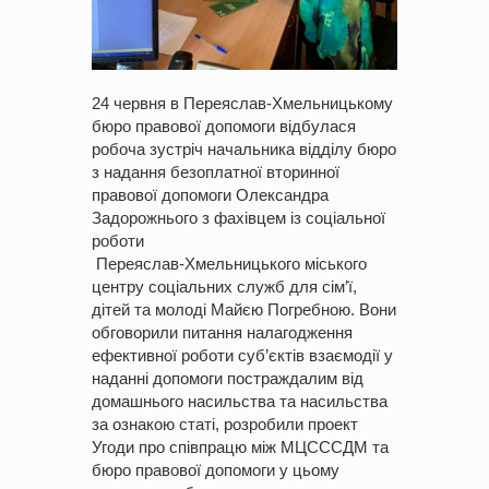
24 червня в Переяслав-Хмельницькому
бюро правової допомоги відбулася
робоча зустріч начальника відділу бюро
з надання безоплатної вторинної
правової допомоги Олександра
Задорожнього з фахівцем із соціальної
роботи
Переяслав-Хмельницького міського
центру соціальних служб для сім’ї,
дітей та молоді Майєю Погребною. Вони
обговорили питання налагодження
ефективної роботи суб’єктів взаємодії у
наданні допомоги постраждалим від
домашнього насильства та насильства
за ознакою статі, розробили проект
Угоди про співпрацю між МЦСССДМ та
бюро правової допомоги у цьому