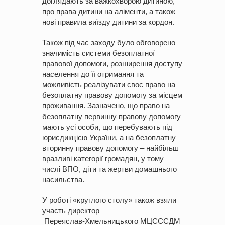
доглядають за важкохворою дитиною,
про права дитини на аліменти, а також
нові правила виїзду дитини за кордон.
Також під час заходу було обговорено
значимість системи безоплатної
правової допомоги, розширення доступу
населення до її отримання та
можливість реалізувати своє право на
безоплатну правову допомогу за місцем
проживання. Зазначено, що право на
безоплатну первинну правову допомогу
мають усі особи, що перебувають під
юрисдикцією України, а на безоплатну
вторинну правову допомогу ‒ найбільш
вразливі категорії громадян, у тому
числі ВПО, діти та жертви домашнього
насильства.
У роботі «круглого столу» також взяли
участь директор
Переяслав-Хмельницького МЦСССДМ