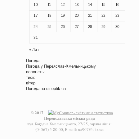
10
11
12
13
14
15
16
17
18
19
20
21
22
23
24
25
26
27
28
29
30
31
« Лип
Погода
Погода у
Переяслав-Хмельницькому
вологість:
тиск:
вітер:
Погода на
sinoptik.ua
© 2017
Переяславська міська рада
вул. Богдана Хмельницького, 27/25, гаряча лінія:
(04567) 5-80-00, E-mail: ua907@ukr.net