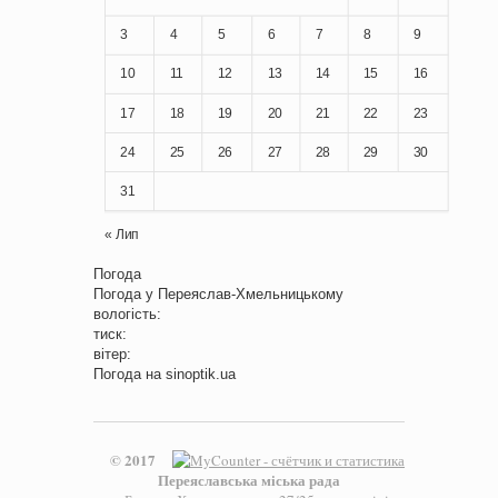
3
4
5
6
7
8
9
10
11
12
13
14
15
16
17
18
19
20
21
22
23
24
25
26
27
28
29
30
31
« Лип
Погода
Погода у
Переяслав-Хмельницькому
вологість:
тиск:
вітер:
Погода на
sinoptik.ua
© 2017
Переяславська міська рада