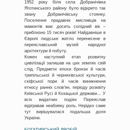
1952 року біля села Добранічівка
Яготинського району було відкрито так
звану Добранічівську стоянку.
Поселення прадавніх мисливців на
мамонтів має досить солідний вік –
приблизно 15 тисяч років! Найдавніше в
Європі людське житло перенесене в
переяславський музей народної
архітектури й побуту.
Кожен наступний етап розвитку
цивілізації залишав на цих землях свій
слід. Предмети епохи бронзи й часів
трипільської й черняхівської культури,
скіфської пори й часів виникнення
етносу ранніх слов’ян, періоду розквіту
Київської Русі й Козацької держави… У
всіх видатних подіях Переяслав
відігравав неабияку роль. Нерідко саме
тут вирішувалася подальша доля
України.
БОГАТИРСЬКИЙ ДВОБІЙ