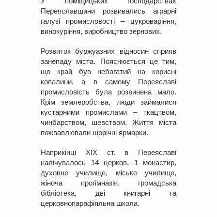
У поміщицьких господарствах
Переяславщини розвивались аграрні
галузі промисловості – цукроваріння,
винокуріння, виробництво зернових.
Розвиток буржуазних відносин сприяв
занепаду міста. Пояснюється це тим,
що край був небагатий на корисні
копалини, а в самому Переяславі
промисловість була розвинена мало.
Крім землеробства, люди займалися
кустарними промислами – ткацтвом,
чинбарством, шевством. Життя міста
пожвавлювали щорічні ярмарки.
Наприкінці XIX ст. в Переяславі
налічувалось 14 церков, 1 монастир,
духовне училище, міське училище,
жіноча прогімназія, громадська
бібліотека, дві книгарні та
церковнопарафіяльна школа.