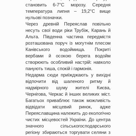
становить 6-7°С морозу. Середня
температура липня – 19,2°С вище
нульові позначки.
Через древній Переяслав повільно
несуть свої води ріки Трубіж, Карань й
Альта. Південна частина передмістя
розташована поруч із могутнім плесом
Канівського водоймища. Покриті
вербами й осокою берега водойм
створюють особливий настрій: навколо
панують тиша, спокій і гармонія.
Недарма сюди приїжджають у вихідні
відпочити від шаленого ритму й
надмірного шуму жителі Києва,
Чернігова, Черкас й інших великих міст.
Багатьох приваблює також можливість
відвідати місцевий ринок, адже
Переяславщина належить до екологічно
чистих місцевостей України. До центра
значного сільськогосподарського
регіону збираються торгувати селяни з