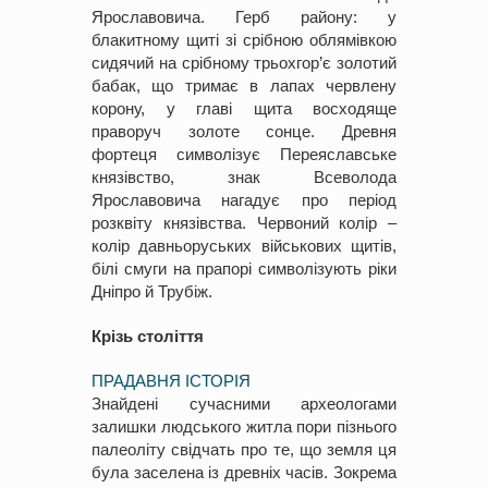
Ярославовича. Герб району: у
блакитному щиті зі срібною облямівкою
сидячий на срібному трьохгор’є золотий
бабак, що тримає в лапах червлену
корону, у главі щита восходяще
праворуч золоте сонце. Древня
фортеця символізує Переяславське
князівство, знак Всеволода
Ярославовича нагадує про період
розквіту князівства. Червоний колір –
колір давньоруських військових щитів,
білі смуги на прапорі символізують ріки
Дніпро й Трубіж.
Крізь століття
ПРАДАВНЯ ІСТОРІЯ
Знайдені сучасними археологами
залишки людського житла пори пізнього
палеоліту свідчать про те, що земля ця
була заселена із древніх часів. Зокрема