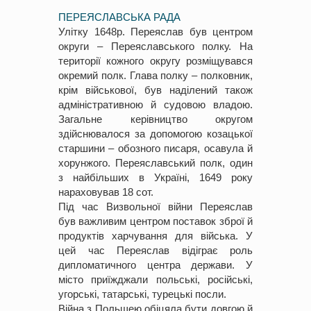
ПЕРЕЯСЛАВСЬКА РАДА
Улітку 1648р. Переяслав був центром
округи – Переяславського полку. На
території кожного округу розміщувався
окремий полк. Глава полку – полковник,
крім військової, був наділений також
адміністративною й судовою владою.
Загальне керівництво округом
здійснювалося за допомогою козацької
старшини – обозного писаря, осавула й
хорунжого. Переяславський полк, один
з найбільших в Україні, 1649 року
нараховував 18 сот.
Під час Визвольної війни Переяслав
був важливим центром поставок зброї й
продуктів харчування для війська. У
цей час Переяслав відіграє роль
дипломатичного центра держави. У
місто приїжджали польські, російські,
угорські, татарські, турецькі посли.
Війна з Польщею обіцяла бути довгою й