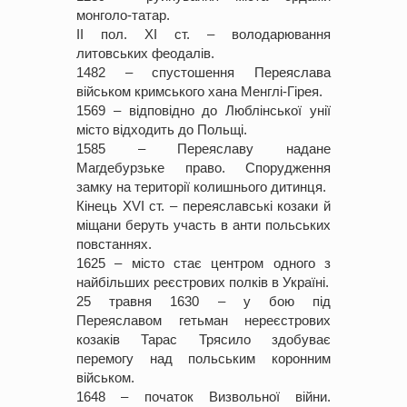
монголо-татар.
ІІ пол. XІ ст. – володарювання
литовських феодалів.
1482 – спустошення Переяслава
військом кримського хана Менглі-Гірея.
1569 – відповідно до Люблінської унії
місто відходить до Польщі.
1585 – Переяславу надане
Магдебурзьке право. Спорудження
замку на території колишнього дитинця.
Кінець XVІ ст. – переяславські козаки й
міщани беруть участь в анти польських
повстаннях.
1625 – місто стає центром одного з
найбільших реєстрових полків в Україні.
25 травня 1630 – у бою під
Переяславом гетьман нереєстрових
козаків Тарас Трясило здобуває
перемогу над польським коронним
військом.
1648 – початок Визвольної війни.