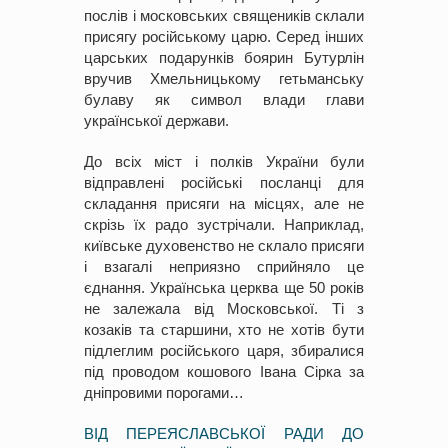
послів і московських священиків склали
присягу російському царю. Серед інших
царських подарунків боярин Бутурлін
вручив Хмельницькому гетьманську
булаву як символ влади глави
української держави.
До всіх міст і полків України були
відправлені російські посланці для
складання присяги на місцях, але не
скрізь їх радо зустрічали. Наприклад,
київське духовенство не склало присяги
і взагалі неприязно сприйняло це
єднання. Українська церква ще 50 років
не залежала від Московської. Ті з
козаків та старшини, хто не хотів бути
підлеглим російського царя, збиралися
під проводом кошового Івана Сірка за
дніпровими порогами…
ВІД ПЕРЕЯСЛАВСЬКОЇ РАДИ ДО