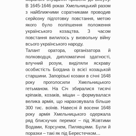
В 1645-1646 роках Хмельницький разом
з найближчими соратниками проводив
серйозну підготовку повстання, метою
якого було поліпшення положення
українського козацтва. З часом
повстання вилилось у визвольну війну
всього українського народу.
Талант оратора, організатора й
полководця, дипломатичні здатності,
влучний розум, виділяли яскраву
особистість Богдана із всієї козацькой
старшини. Запорізькі козаки в січні 1648
року проголосили Хмельницького
гетьманом. На Січ збиралися тисячі
кріпаків, козаків, міщан – формувалася
велика армія, що нараховувала більше
300 тис. воїнів. Навесні й восени 1648
року армія Хмельницького одержала
ряд блискучих перемог – під Жовтими
Водами, Корсунем, Пилявцями. Були й
поразки – такі як під Берестечком…