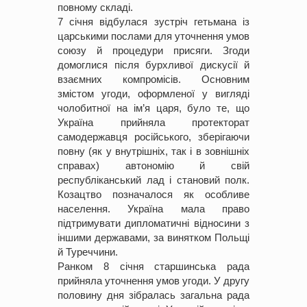
повному складі.
7 січня відбулася зустріч гетьмана із
царськими послами для уточнення умов
союзу й процедури присяги. Згоди
домоглися після бурхливої дискусії й
взаємних компромісів. Основним
змістом угоди, оформленої у вигляді
чолобитної на ім’я царя, було те, що
Україна прийняла протекторат
самодержавця російського, зберігаючи
повну (як у внутрішніх, так і в зовнішніх
справах) автономію й свій
республіканський лад і становий полк.
Козацтво позначалося як особливе
населення. Україна мала право
підтримувати дипломатичні відносини з
іншими державами, за винятком Польщі
й Туреччини.
Ранком 8 січня старшинська рада
прийняла уточнення умов угоди. У другу
половину дня зібралась загальна рада