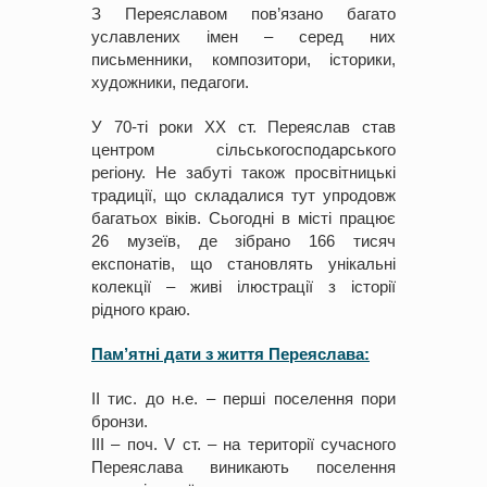
З Переяславом пов’язано багато
уславлених імен – серед них
письменники, композитори, історики,
художники, педагоги.
У 70-ті роки XX ст. Переяслав став
центром сільськогосподарського
регіону. Не забуті також просвітницькі
традиції, що складалися тут упродовж
багатьох віків. Сьогодні в місті працює
26 музеїв, де зібрано 166 тисяч
експонатів, що становлять унікальні
колекції – живі ілюстрації з історії
рідного краю.
Пам’ятні дати з життя Переяслава:
ІІ тис. до н.е. – перші поселення пори
бронзи.
ІІІ – поч. V ст. – на території сучасного
Переяслава виникають поселення