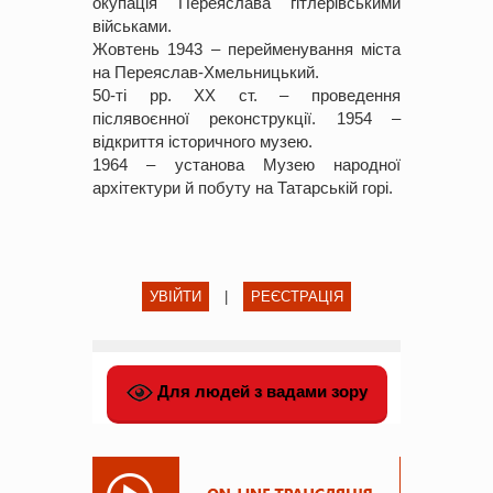
окупація Переяслава гітлерівськими
військами.
Жовтень 1943 – перейменування міста
на Переяслав-Хмельницький.
50-ті рр. XX ст. – проведення
післявоєнної реконструкції. 1954 –
відкриття історичного музею.
1964 – установа Музею народної
архітектури й побуту на Татарській горі.
УВІЙТИ
|
РЕЄСТРАЦІЯ
Для людей з вадами зору