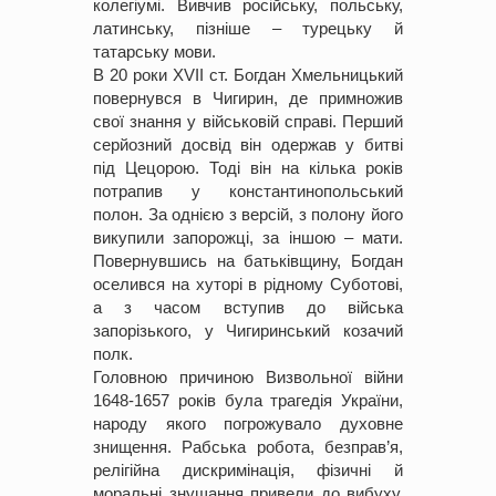
колегіумі. Вивчив російську, польську,
латинську, пізніше – турецьку й
татарську мови.
В 20 роки ХVІІ ст. Богдан Хмельницький
повернувся в Чигирин, де примножив
свої знання у військовій справі. Перший
серйозний досвід він одержав у битві
під Цецорою. Тоді він на кілька років
потрапив у константинопольський
полон. За однією з версій, з полону його
викупили запорожці, за іншою – мати.
Повернувшись на батьківщину, Богдан
оселився на хуторі в рідному Суботові,
а з часом вступив до війська
запорізького, у Чигиринський козачий
полк.
Головною причиною Визвольної війни
1648-1657 років була трагедія України,
народу якого погрожувало духовне
знищення. Рабська робота, безправ’я,
релігійна дискримінація, фізичні й
моральні знущання привели до вибуху.