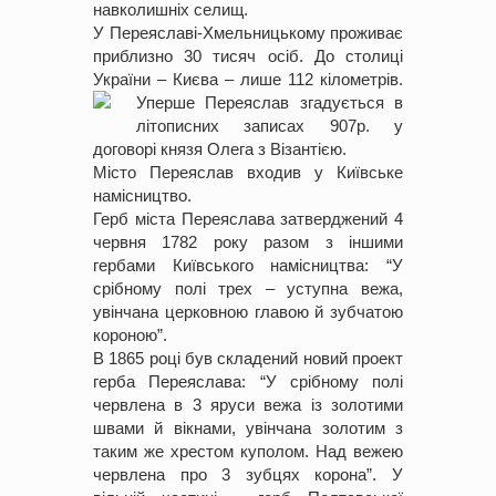
навколишніх селищ.
У Переяславі-Хмельницькому проживає
приблизно 30 тисяч осіб. До столиці
України – Києва – лише 112 кілометрів.
Уперше Переяслав згадується в
літописних записах 907р. у
договорі князя Олега з Візантією.
Місто Переяслав входив у Київське
намісництво.
Герб міста Переяслава затверджений 4
червня 1782 року разом з іншими
гербами Київського намісництва: “У
срібному полі трех – уступна вежа,
увінчана церковною главою й зубчатою
короною”.
В 1865 році був складений новий проект
герба Переяслава: “У срібному полі
червлена в 3 яруси вежа із золотими
швами й вікнами, увінчана золотим з
таким же хрестом куполом. Над вежею
червлена про 3 зубцях корона”. У