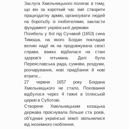
Заслуга Хмельницького полягає в тому,
що він за короткий час зміг створити
працездатну армію, організувати людей
на боротьбу із гнобителями, закласти
фундамент української держави
Погибель у бої під Сучавой (1653) сина
Тимоша, на якого Богдан покладав
великі надії як на продовжувача своєї
справи, важко відбилася на стані
здоров’я гетьмана. Далі була
Переяславська рада, сумніви, роздуми,
розчарування, нові придбання й нові
втрати…
27 червня 1657 року Богдана
Хмельницького не стало. Поховання
відбулося через 4 тижні в Іллінській
церкві в Суботові.
Створене Хмельницьким козацька
держава проіснувала більше ста років,
об’єднані українські землі звільнилися
від іноземного гноблення.