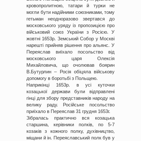
кровопролитною, татари й турки не
могли бути надійними союзниками, тому
гетьман неодноразово звертався до
московського уряду із пропозицією про
військовий союз України з Росією. У
жовтні 1653р. Земський Собор у Москві
нарешті прийняв рішення про альянс. У
Переяслав виїхало посольство від
московського царя Олексія
Михайловича, що очолював боярин
В.Бутурлин – Росія обіцяла військову
допомогу в боротьбі з Польщею.
Наприкінці 1653р. в усі куточки
козацької держави були відправлені
гінці для збору представників народу на
велику раду. Російське посольство
приїхало в Переяслав 31 грудня 1653г.
Зібралась практично вся козацька
старшина, керівники полків, по 5-7
козаків з кожного полку, духівництво,
міщани й ін. Переяславський полк був у