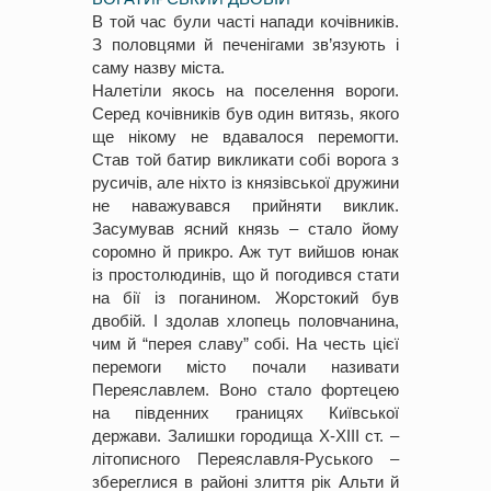
В той час були часті напади кочівників.
З половцями й печенігами зв’язують і
саму назву міста.
Налетіли якось на поселення вороги.
Серед кочівників був один витязь, якого
ще нікому не вдавалося перемогти.
Став той батир викликати собі ворога з
русичів, але ніхто із князівської дружини
не наважувався прийняти виклик.
Засумував ясний князь – стало йому
соромно й прикро. Аж тут вийшов юнак
із простолюдинів, що й погодився стати
на бії із поганином. Жорстокий був
двобій. І здолав хлопець половчанина,
чим й “перея славу” собі. На честь цієї
перемоги місто почали називати
Переяславлем. Воно стало фортецею
на південних границях Київської
держави. Залишки городища Х-ХІІІ ст. –
літописного Переяславля-Руського –
збереглися в районі злиття рік Альти й