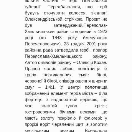
вільній частині – герб Полтавської
губернії. Передбачалося, що герб
будуть оточувати колосся, з’єднані
Олександрівськой стрічкою. Проект не
був затверджений.Переяслав-
Хмельницький район створений в 1923
році (до 1943 року йменувався
Переяславським). 28 грудня 2001 року
районна рада затвердила герб і прапор
Переяслава-Хмельницького району.
Автор символів району – Олексій Кохан.
Прапор являє собою полотнище із
трьох вертикальних смуг: білої,
червоної й білої, співвідношення ширини
смуг – 1:4:1. У центрі полотнища
зображений елемент герба міста – біла
фортеця із надворотной церквою, що
має золотий купол і хрест;
гостроверхими бічними вежами, що
мають золоту покрівлю й флюгері; у
прорізі воріт червлений щит із золотим
князівським знаком Всеволода