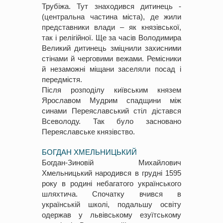
Трубіжа. Тут знаходився дитинець -
(центральна частина міста), де жили
представники влади – як князівської,
так і релігійної. Ще за часів Володимира
Великий дитинець зміцнили захисними
стінами й черговими вежами. Ремісники
й незаможні міщани заселяли посад і
передмістя.
Після розподілу київським князем
Ярославом Мудрим спадщини між
синами Переяславський стіл дістався
Всеволоду. Так було засновано
Переяславське князівство.
БОГДАН ХМЕЛЬНИЦЬКИЙ
Богдан-Зиновій Михайлович
Хмельницький народився в грудні 1595
року в родині небагатого українського
шляхтича. Спочатку вчився в
українській школі, подальшу освіту
одержав у львівському езуїтському