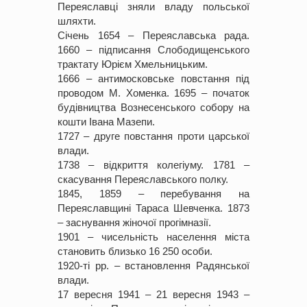
Переяславці зняли владу польської
шляхти.
Січень 1654 – Переяславська рада.
1660 – підписання Слободищенського
трактату Юрієм Хмельницьким.
1666 – антимосковське повстання під
проводом М. Хоменка. 1695 – початок
будівництва Вознесенського собору на
кошти Івана Мазепи.
1727 – друге повстання проти царської
влади.
1738 – відкриття колегіуму. 1781 –
скасування Переяславського полку.
1845, 1859 – перебування на
Переяславщині Тараса Шевченка. 1873
– заснування жіночої прогімназії.
1901 – чисельність населення міста
становить близько 16 250 особи.
1920-ті рр. – встановлення Радянської
влади.
17 вересня 1941 – 21 вересня 1943 –