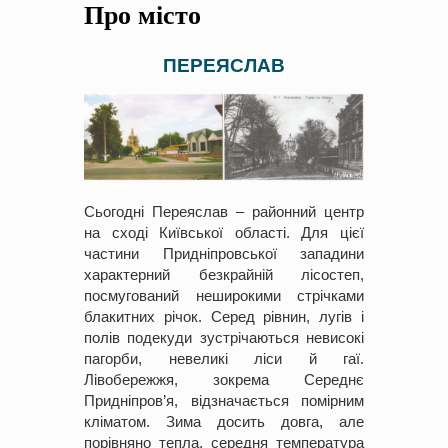
Про місто
на період 2018 – 2020 роки Оголошення про збір ідей
проектів
-
0 Коментарів
ПЕРЕЯСЛАВ
Сьогодні Переяслав – районний центр
на сході Київської області. Для цієї
частини Придніпровської западини
характерний безкрайній лісостеп,
посмугований неширокими стрічками
блакитних річок. Серед рівнин, лугів і
полів подекуди зустрічаються невисокі
пагорби, невеликі ліси й гаї.
Лівобережжя, зокрема Середнє
Придніпров’я, відзначається помірним
кліматом. Зима досить довга, але
порівняно тепла, середня температура