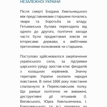
НЕЗАЛЕЖНОЇ УКРАЇНИ
Після смерті Богдана Хмельницького
між представниками старшини почались
чвари та боротьба за владу.
Гетьманська булава переходила від
одного до другого, політичні заходи
часто були продиктовані зовсім не
інтересами держави, а амбітними
претензіями полковників чи старшини.
Поступово здійснювалося закріпачення
українського села, за підтримки
царського уряду зростав клас феодалів
з козацьких керівників. Значну
територію України охопили народні
повстання. В липні 1666 року повстання
спалахнуло в Переяславськім полку.
Ще раніше політично не виважені,
деструктивні дії гетьманів (І.
Виговського, Юрка Хмельниченка, І.
Брюховецького та ін.) призвели до