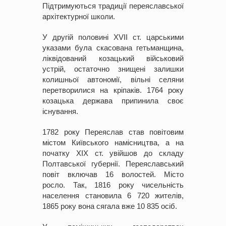
Підтримуються традиції переяславської
архітектурної школи.
У другій половині XVII ст. царськими
указами була скасована гетьманщина,
ліквідований козацький військовий
устрій, остаточно знищені залишки
колишньої автономії, вільні селяни
перетворилися на кріпаків. 1764 року
козацька держава припинила своє
існування.
1782 року Переяслав став повітовим
містом Київського намісництва, а на
початку XIX ст. увійшов до складу
Полтавської губернії. Переяславський
повіт включав 16 волостей. Місто
росло. Так, 1816 року чисельність
населення становила 6 720 жителів,
1865 року вона сягала вже 10 835 осіб.