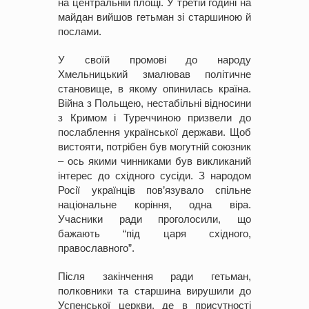
на центральній площі. У третій годині на
майдан вийшов гетьман зі старшиною й
послами.
У своїй промові до народу
Хмельницький змалював політичне
становище, в якому опинилась країна.
Війна з Польщею, нестабільні відносини
з Кримом і Туреччиною призвели до
послаблення української держави. Щоб
вистояти, потрібен був могутній союзник
– ось якими чинниками був викликаний
інтерес до східного сусіди. З народом
Росії українців пов’язувало спільне
національне коріння, одна віра.
Учасники ради проголосили, що
бажають “під царя східного,
православного”.
Після закінчення ради гетьман,
полковники та старшина вирушили до
Успенської церкви, де в присутності