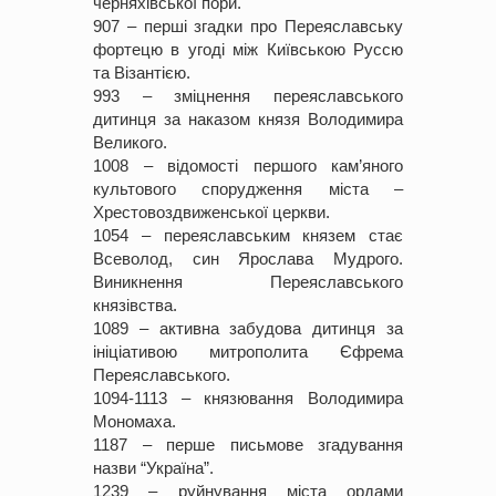
черняхівської пори.
907 – перші згадки про Переяславську
фортецю в угоді між Київською Руссю
та Візантією.
993 – зміцнення переяславського
дитинця за наказом князя Володимира
Великого.
1008 – відомості першого кам’яного
культового спорудження міста –
Хрестовоздвиженської церкви.
1054 – переяславським князем стає
Всеволод, син Ярослава Мудрого.
Виникнення Переяславського
князівства.
1089 – активна забудова дитинця за
ініціативою митрополита Єфрема
Переяславського.
1094-1113 – князювання Володимира
Мономаха.
1187 – перше письмове згадування
назви “Україна”.
1239 – руйнування міста ордами