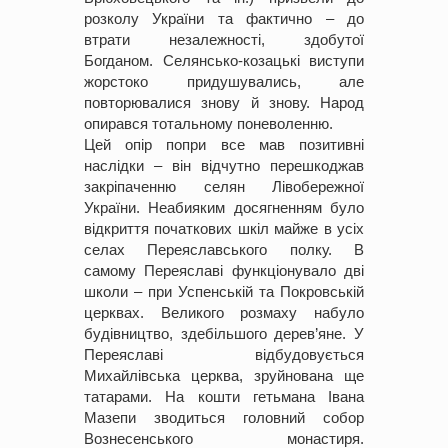
розколу України та фактично – до
втрати незалежності, здобутої
Богданом. Селянсько-козацькі виступи
жорстоко придушувались, але
повторювалися знову й знову. Народ
опирався тотальному поневоленню.
Цей опір попри все мав позитивні
наслідки – він відчутно перешкоджав
закріпаченню селян Лівобережної
України. Неабияким досягненням було
відкриття початкових шкіл майже в усіх
селах Переяславського полку. В
самому Переяславі функціонувало дві
школи – при Успенській та Покровській
церквах. Великого розмаху набуло
будівництво, здебільшого дерев’яне. У
Переяславі відбудовується
Михайлівська церква, зруйнована ще
татарами. На кошти гетьмана Івана
Мазепи зводиться головний собор
Вознесенського монастиря.