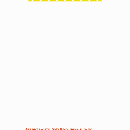
Завантажити АРХІВ-рішень що-до