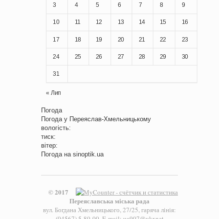
3
4
5
6
7
8
9
10
11
12
13
14
15
16
17
18
19
20
21
22
23
24
25
26
27
28
29
30
31
« Лип
Погода
Погода у
Переяслав-Хмельницькому
вологість:
тиск:
вітер:
Погода на
sinoptik.ua
© 2017
Переяславська міська рада
вул. Богдана Хмельницького, 27/25, гаряча лінія:
(04567) 5-80-00, E-mail: ua907@ukr.net