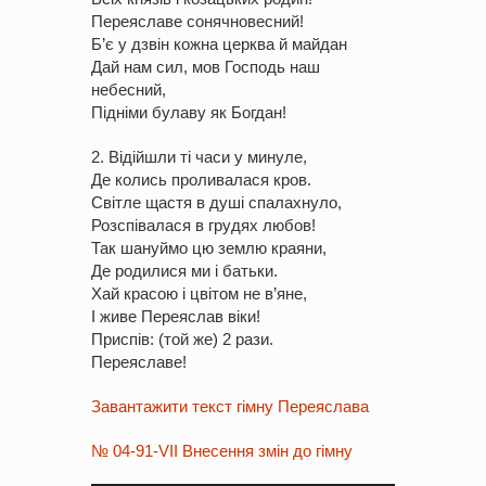
Переяславе сонячновесний!
Б’є у дзвін кожна церква й майдан
Дай нам сил, мов Господь наш
небесний,
Підніми булаву як Богдан!
2. Відійшли ті часи у минуле,
Де колись проливалася кров.
Світле щастя в душі спалахнуло,
Розспівалася в грудях любов!
Так шануймо цю землю краяни,
Де родилися ми і батьки.
Хай красою і цвітом не в’яне,
І живе Переяслав віки!
Приспів: (той же) 2 рази.
Переяславе!
Завантажити текст гімну Переяслава
№ 04-91-VII Внесення змін до гімну