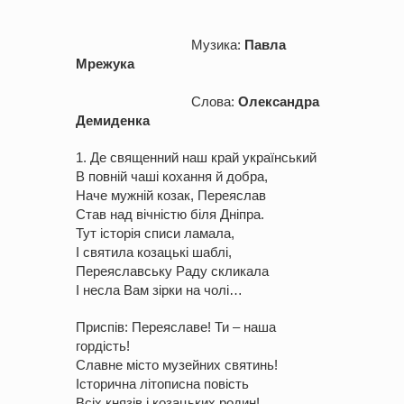
Музика:
Павла
Мрежука
Слова:
Олександра
Демиденка
1. Де священний наш край український
В повній чаші кохання й добра,
Наче мужній козак, Переяслав
Став над вічністю біля Дніпра.
Тут історія списи ламала,
І святила козацькі шаблі,
Переяславську Раду скликала
І несла Вам зірки на чолі…
Приспів: Переяславе! Ти – наша
гордість!
Славне місто музейних святинь!
Історична літописна повість
Всіх князів і козацьких родин!