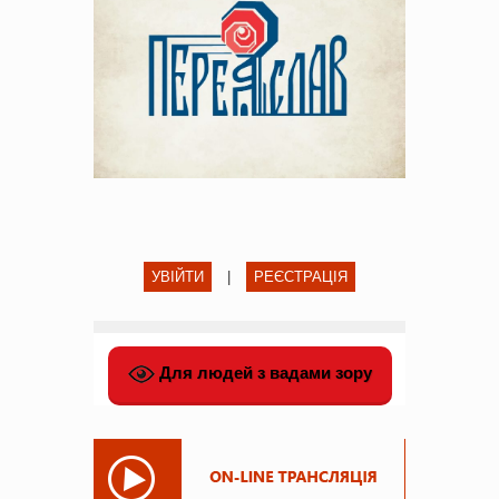
УВІЙТИ
|
РЕЄСТРАЦІЯ
Для людей з вадами зору