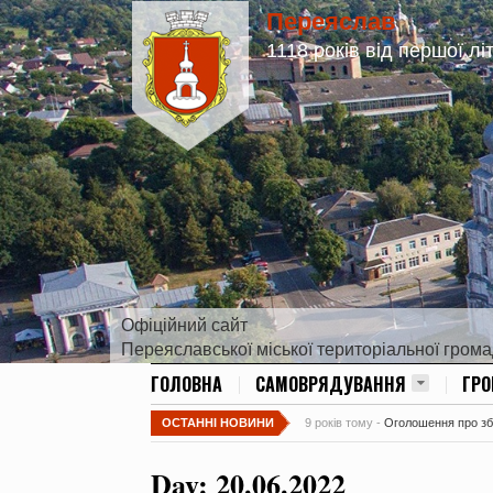
Переяслав
1118 років від першої лі
Офіційний сайт
Переяславської міської територіальної гром
ГОЛОВНА
САМОВРЯДУВАННЯ
ГР
ОСТАННІ НОВИНИ
9 років тому -
Оголошення про збір
Day:
20.06.2022