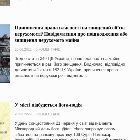
Припинення права власності на знищений об’єкт
нерухомості/ Повідомлення про пошкодження або
знищення нерухомого майна
20.06.2022
0 КОМЕНТАРІВ
Згідно статті 349 ЦК України, право власності на майно
припиняється в разі його знищення. Водночас, відповідно
до частини 1 статті 182 ЦК України, припинення права
власності на нерухомі речі підлягає…
У місті відбудеться йога-подія
20.06.2022
0 КОМЕНТАРІВ
У день сонцестояння 21 червня у світі відзначають
Міжнародний день йоги. @tati_cherk запрошує разом
зібратися на ранкову практику 108 Сур’я Намаскар