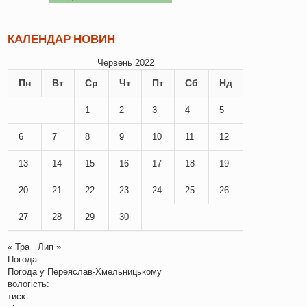
КАЛЕНДАР НОВИН
Червень 2022
Пн
Вт
Ср
Чт
Пт
Сб
Нд
1
2
3
4
5
6
7
8
9
10
11
12
13
14
15
16
17
18
19
20
21
22
23
24
25
26
27
28
29
30
« Тра
Лип »
Погода
Погода у
Переяслав-Хмельницькому
вологість:
тиск: