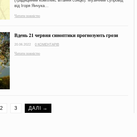
(традиційний комплекс вітання сонцю). Музичний супровід
від Ігоря Янчука…
Читати повністю
Вдень 21 червня синоптики прогнозують грози
20.06.2022
0 КОМЕНТАРІВ
Читати повністю
2
3
ДАЛІ →