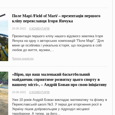
Поле Марі /Field of Mari/ – презентація першого
кліпу переяславця Ігоря Янчука
20.06.2022
0 КОМЕНТАРІВ
Презентація першого кліпу нашого відомого земляка Ігоря
Янчука на одну з авторських композицій “Поле Марі”. “Для
мене це особлива і унікальна історія, що поєднала в собі
любов до життя, музики,…
Читати повністю
«Вірю, що наш маленький баскетбольний
майданчик сприятиме розвитку цього спорту в
нашому місті», – Андрій Бован про свою ініціативу
20.06.2022
0 КОМЕНТАРІВ
Уже 10 років Андрій Бован викладає математику та фізику в
Переяславській школі №3. У перші дні вторгнення росії в
Україну пішов добровольцем у підрозділ місцевої
тероборони. А тепер, за його…