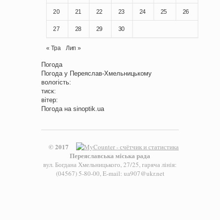
20
21
22
23
24
25
26
27
28
29
30
« Тра
Лип »
Погода
Погода у
Переяслав-Хмельницькому
вологість:
тиск:
вітер:
Погода на
sinoptik.ua
© 2017
Переяславська міська рада
вул. Богдана Хмельницького, 27/25, гаряча лінія:
(04567) 5-80-00, E-mail: ua907@ukr.net