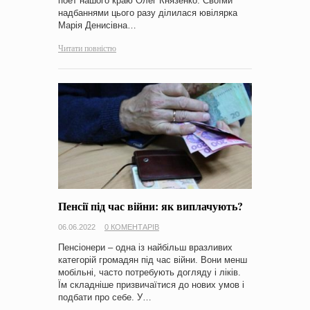
поет нашого краю Олег Князенко. Своїми
надбаннями цього разу ділилася ювілярка
Марія Денисівна…
Читати повністю
Пенсії під час війни: як виплачують?
06.06.2022
0 КОМЕНТАРІВ
Пенсіонери – одна із найбільш вразливих
категорій громадян під час війни. Вони менш
мобільні, часто потребують догляду і ліків.
Їм складніше призвичаїтися до нових умов і
подбати про себе. У…