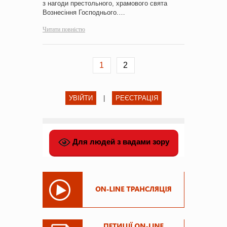
з нагоди престольного, храмового свята
Вознесіння Господнього.…
Читати повністю
1
2
УВІЙТИ
|
РЕЄСТРАЦІЯ
Для людей з вадами зору