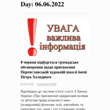
Day:
06.06.2022
на період 2018 – 2020 роки Оголошення про збір ідей
проектів
-
0 Коментарів
8 червня відбудеться громадське
обговорення щодо присвоєння
Переяславській художній школі імені
Петра Холодного
06.06.2022
0 КОМЕНТАРІВ
Відповідно до частини п’ятої статті 3 Закону
України «Про присвоєння юридичним особам
та об’єктам права власності імен
(псевдонімів) фізичних осіб, ювілейних та
святкових дат, назв і дат історичних подій»