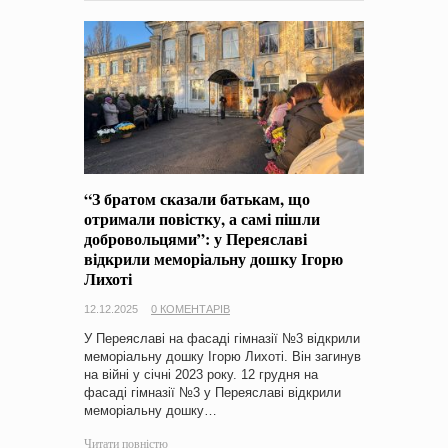
“З братом сказали батькам, що
отримали повістку, а самі пішли
добровольцями”: у Переяславі
відкрили меморіальну дошку Ігорю
Лихоті
12.12.2025
0 КОМЕНТАРІВ
У Переяславі на фасаді гімназії №3 відкрили
меморіальну дошку Ігорю Лихоті. Він загинув
на війні у січні 2023 року. 12 грудня на
фасаді гімназії №3 у Переяславі відкрили
меморіальну дошку…
Читати повністю