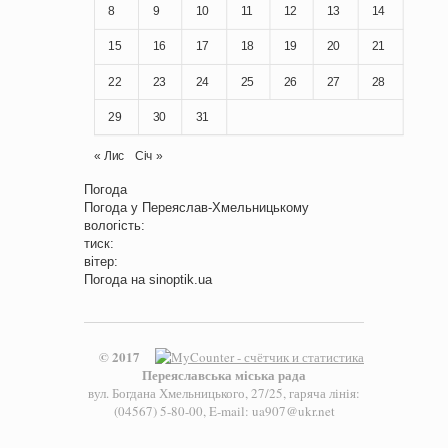
8
9
10
11
12
13
14
15
16
17
18
19
20
21
22
23
24
25
26
27
28
29
30
31
« Лис
Січ »
Погода
Погода у
Переяслав-Хмельницькому
вологість:
тиск:
вітер:
Погода на
sinoptik.ua
© 2017
Переяславська міська рада
вул. Богдана Хмельницького, 27/25, гаряча лінія:
(04567) 5-80-00, E-mail: ua907@ukr.net