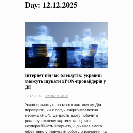
Day:
12.12.2025
на період 2018 – 2020 роки Оголошення про збір ідей
проектів
-
0 Коментарів
Інтернет під час блекаутів: українці
зможуть шукати xPON-провайдерів у
Дії
12.12.2025
0 КОМЕНТАРІВ
Українці зможуть на мапі в застосунку Дія
перевірити, чи є поруч енергонезалежна
мережа xPON. Це дасть змогу побачити
реальну технічну картину та оцінити
безперебійність інтернету, щоб була змога
ефективно спланувати роботу й навчання під