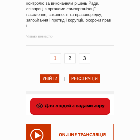
контролю за виконанням рішень Ради,
співпраці з органами самоорганізації
населення, законності та правопорядку,
запобігання і протидії корупції, охорони прав
і…
Читати повністю
1
2
3
УВІЙТИ
|
РЕЄСТРАЦІЯ
Для людей з вадами зору