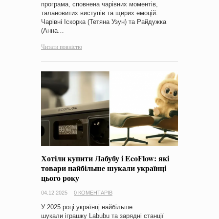
програма, сповнена чарівних моментів,
талановитих виступів та щирих емоцій.
Чарівні Іскорка (Тетяна Узун) та Райдужка
(Анна…
Читати повністю
Хотіли купити Лабубу і EcoFlow: які
товари найбільше шукали українці
цього року
04.12.2025
0 КОМЕНТАРІВ
У 2025 році українці найбільше
шукали іграшку Labubu та зарядні станції