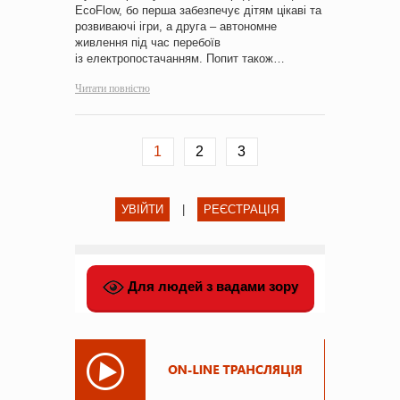
EcoFlow, бо перша забезпечує дітям цікаві та
розвиваючі ігри, а друга – автономне
живлення під час перебоїв
із електропостачанням. Попит також…
Читати повністю
1
2
3
УВІЙТИ
|
РЕЄСТРАЦІЯ
Для людей з вадами зору