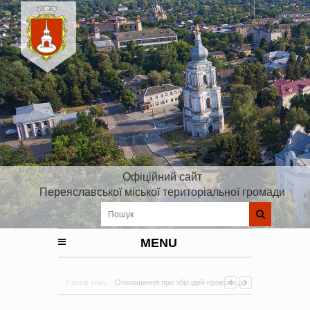
Офіційний сайт
Переяславської міської територіальної громади
MENU
9 років тому -
Оголошення про збір ідей проектів до
Плану реалізації Стратегії розвитку Київської області