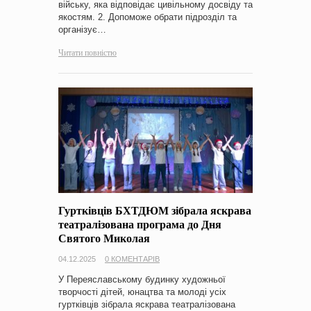
війську, яка відповідає цивільному досвіду та
якостям. 2. Допоможе обрати підрозділ та
організує…
Читати повністю
Гуртківців БХТДЮМ зібрала яскрава
театралізована програма до Дня
Святого Миколая
04.12.2025
0 КОМЕНТАРІВ
У Переяславському будинку художньої
творчості дітей, юнацтва та молоді усіх
гуртківців зібрала яскрава театралізована