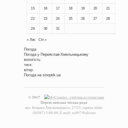
15
16
17
18
19
20
21
22
23
24
25
26
27
28
29
30
31
« Лис
Січ »
Погода
Погода у
Переяслав-Хмельницькому
вологість:
тиск:
вітер:
Погода на
sinoptik.ua
© 2017
Переяславська міська рада
вул. Богдана Хмельницького, 27/25, гаряча лінія:
(04567) 5-80-00, E-mail: ua907@ukr.net