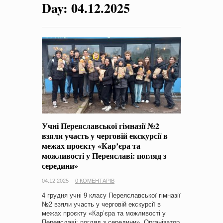
Day:
04.12.2025
на період 2018 – 2020 роки Оголошення про збір ідей
проектів
-
0 Коментарів
Учні Переяславської гімназії №2
взяли участь у черговій екскурсії в
межах проєкту «Кар’єра та
можливості у Переяславі: погляд з
середини»
04.12.2025
0 КОМЕНТАРІВ
4 грудня учні 9 класу Переяславської гімназії
№2 взяли участь у черговій екскурсії в
межах проєкту «Кар’єра та можливості у
Переяславі: погляд з середини». Організатор