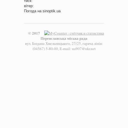
тиск:
вітер:
Погода на
sinoptik.ua
© 2017
Переяславська міська рада
вул. Богдана Хмельницького, 27/25, гаряча лінія:
(04567) 5-80-00, E-mail: ua907@ukr.net