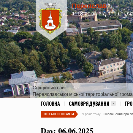
Переяслав
1118 років від першої лі
Офіційний сайт
Переяславської міської територіальної гром
ГОЛОВНА
САМОВРЯДУВАННЯ
ГР
ОСТАННІ НОВИНИ
9 років тому -
Оголошення про збір
Day:
06.06.2025