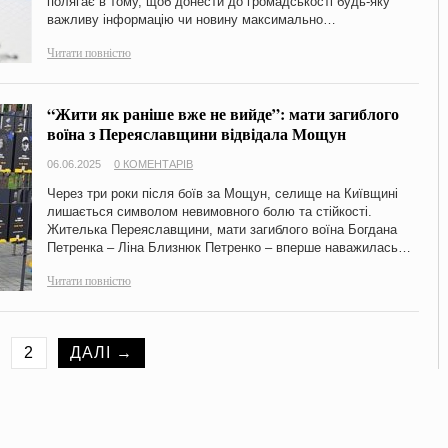
полягає в тому, щоб донести до громадськості будь-яку
важливу інформацію чи новину максимально…
Читати повністю
“Жити як раніше вже не вийде”: мати загиблого
воїна з Переяславщини відвідала Мощун
06.06.2025
0 КОМЕНТАРІВ
Через три роки після боїв за Мощун, селище на Київщині
лишається символом невимовного болю та стійкості.
Жителька Переяславщини, мати загиблого воїна Богдана
Петренка – Ліна Близнюк Петренко – вперше наважилась…
Читати повністю
2
ДАЛІ →