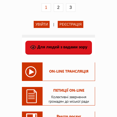
1
2
3
УВІЙТИ
|
РЕЄСТРАЦІЯ
Для людей з вадами зору