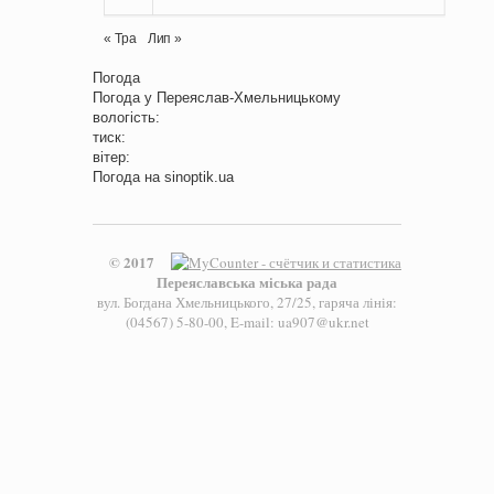
« Тра
Лип »
Погода
Погода у
Переяслав-Хмельницькому
вологість:
тиск:
вітер:
Погода на
sinoptik.ua
© 2017
Переяславська міська рада
вул. Богдана Хмельницького, 27/25, гаряча лінія:
(04567) 5-80-00, E-mail: ua907@ukr.net