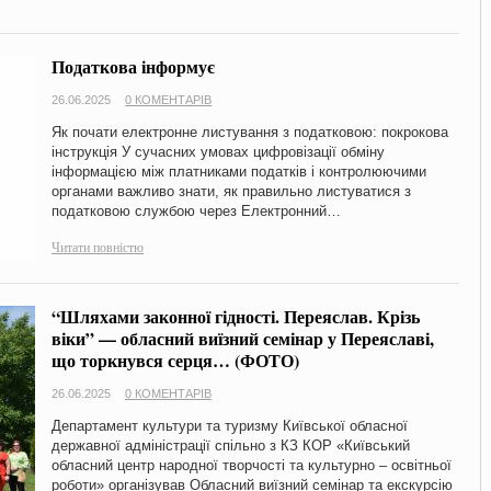
Податкова інформує
26.06.2025
0 КОМЕНТАРІВ
Як почати електронне листування з податковою: покрокова
інструкція У сучасних умовах цифровізації обміну
інформацією між платниками податків і контролюючими
органами важливо знати, як правильно листуватися з
податковою службою через Електронний…
Читати повністю
“Шляхами законної гідності. Переяслав. Крізь
віки” — обласний виїзний семінар у Переяславі,
що торкнувся серця… (ФОТО)
26.06.2025
0 КОМЕНТАРІВ
Департамент культури та туризму Київської обласної
державної адміністрації спільно з КЗ КОР «Київський
обласний центр народної творчості та культурно – освітньої
роботи» організував Обласний виїзний семінар та екскурсію