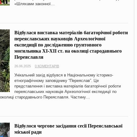
«Шляхами законної…
Відбулася виставка матеріалів багаторічної роботи
переяславських науковців Археологічної
експедиції по дослідженню грунтовного
могильника ХІ-ХІІ ст. на околиці стародавнього
Переяславля
26.06.2025
0 КОМЕНТАРІВ
Унікальний захід відбувся в Національному історико-
етнографічному заповіднику “Переяслав”. Це
представлення і виставка матеріалів багаторічної роботи
переяславських науковців Археологічної експедиції по
а околиці стародавнього Переяславля. Частину…
Відбулося чергове засідання сесії Переяславської
міської ради