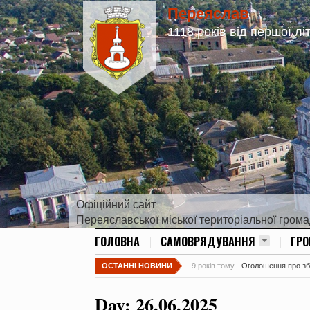
Переяслав
1118 років від першої лі
Офіційний сайт
Переяславської міської територіальної гром
ГОЛОВНА
САМОВРЯДУВАННЯ
ГР
ОСТАННІ НОВИНИ
9 років тому -
Оголошення про збір
Day:
26.06.2025