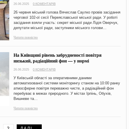
26.06.2025
0 КОМЕНТАРІВ
26 червня міський голова Вячеслав Саулко провів засідання
чергової 102-ої сесії Переяславської міської ради. У роботі
засідання взяли участь: секрет міської ради Лідія Оверчук,
депутати міської ради, заступники міського голови…
Читати повністю
На Київщині рівень забрудненості повітря
низький, радіаційний фон — у нормі
26.06.2025
0 КОМЕНТАРІВ
У Київській області за оперативними даними
автоматизованої системи моніторингу станом на 10:00 ранку
атмосферне повітря переважно чисте, а радіаційний фон
перебуває в межах природного. У містах Ірпінь, Обухів,
Вишневе та…
Читати повністю
2
ДАЛІ →