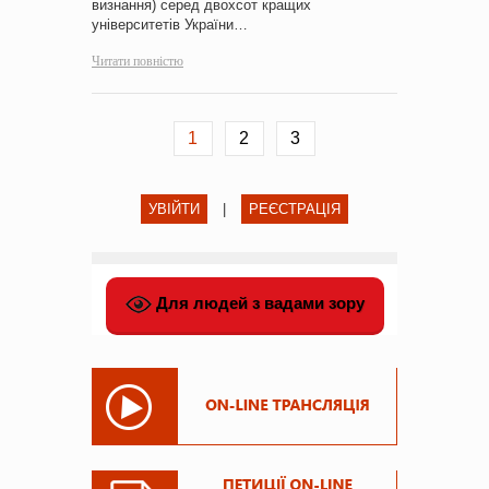
визнання) серед двохсот кращих
університетів України…
Читати повністю
1
2
3
УВІЙТИ
|
РЕЄСТРАЦІЯ
Для людей з вадами зору