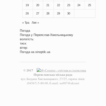
19
20
21
22
23
24
25
26
27
28
29
30
« Тра
Лип »
Погода
Погода у
Переяслав-Хмельницькому
вологість:
тиск:
вітер:
Погода на
sinoptik.ua
© 2017
Переяславська міська рада
вул. Богдана Хмельницького, 27/25, гаряча лінія:
(04567) 5-80-00, E-mail: ua907@ukr.net