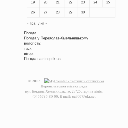
19
20
21
22
23
24
25
26
27
28
29
30
« Тра
Лип »
Погода
Погода у
Переяслав-Хмельницькому
вологість:
тиск:
вітер:
Погода на
sinoptik.ua
© 2017
Переяславська міська рада
вул. Богдана Хмельницького, 27/25, гаряча лінія:
(04567) 5-80-00, E-mail: ua907@ukr.net