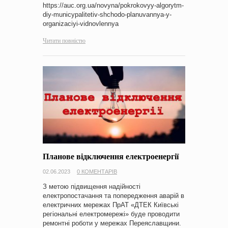
https://auc.org.ua/novyna/pokrokovyy-algorytm-
diy-municypalitetiv-shchodo-planuvannya-y-
organizaciyi-vidnovlennya
Читати повністю
Планове відключення електроенергії
02.06.2023
0 КОМЕНТАРІВ
З метою підвищення надійності
електропостачання та попередження аварій в
електричних мережах ПрАТ «ДТЕК Київські
регіональні електромережі» буде проводити
ремонтні роботи у мережах Переяславщини.