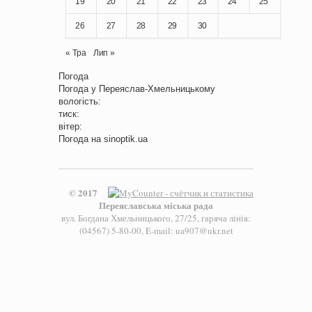
19
20
21
22
23
24
25
26
27
28
29
30
« Тра
Лип »
Погода
Погода у
Переяслав-Хмельницькому
вологість:
тиск:
вітер:
Погода на
sinoptik.ua
© 2017
Переяславська міська рада
вул. Богдана Хмельницького, 27/25, гаряча лінія:
(04567) 5-80-00, E-mail: ua907@ukr.net