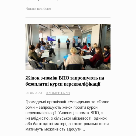
Читати повністю
Жінок з-поміж ВПО запрошують на
безоплатні курси перекваліфікації
26.06.2023
0 КОМЕНТАРІВ
Громадські організації «Невидима» та «Голос
ромні» запрошують жінок пройти курси
перекваліфікації. Учасниці з-поміж ВПО, з
інвалідністю, з сільської місцевості, одинокі
або багатодітні матері, а також ромські жінки
матимуть можливість здобути…