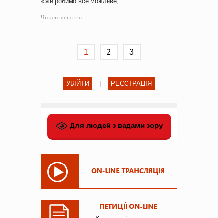
«Ми робимо все можливе,…
Читати повністю
1
2
3
УВІЙТИ
|
РЕЄСТРАЦІЯ
Для людей з вадами зору