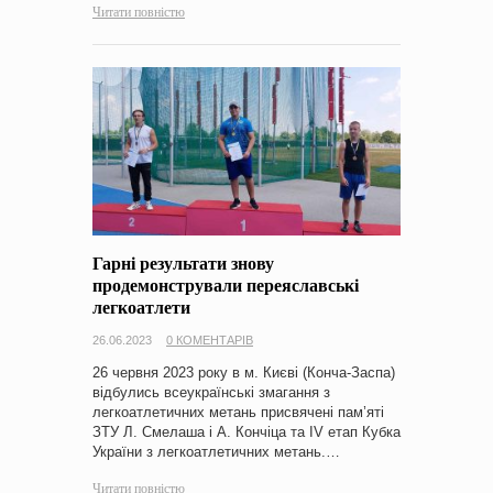
Читати повністю
Гарні результати знову
продемонстрували переяславські
легкоатлети
26.06.2023
0 КОМЕНТАРІВ
26 червня 2023 року в м. Києві (Конча-Заспа)
відбулись всеукраїнські змагання з
легкоатлетичних метань присвячені пам’яті
ЗТУ Л. Смелаша і А. Кончіца та ІV етап Кубка
України з легкоатлетичних метань.…
Читати повністю