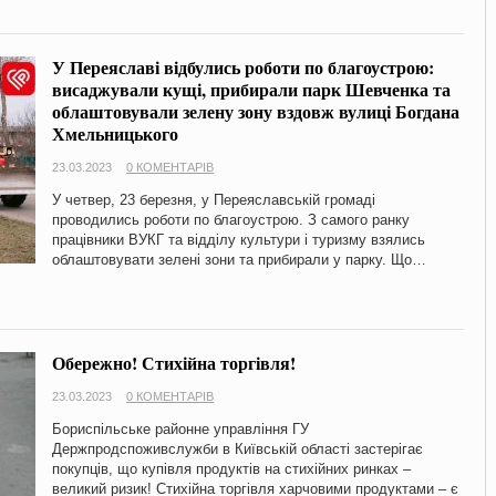
У Переяславі відбулись роботи по благоустрою:
висаджували кущі, прибирали парк Шевченка та
облаштовували зелену зону вздовж вулиці Богдана
Хмельницького
23.03.2023
0 КОМЕНТАРІВ
У четвер, 23 березня, у Переяславській громаді
проводились роботи по благоустрою. З самого ранку
працівники ВУКГ та відділу культури і туризму взялись
облаштовувати зелені зони та прибирали у парку. Що…
Обережно! Стихійна торгівля!
23.03.2023
0 КОМЕНТАРІВ
Бориспільське районне управління ГУ
Держпродспоживслужби в Київській області застерігає
покупців, що купівля продуктів на стихійних ринках –
великий ризик! Стихійна торгівля харчовими продуктами – є