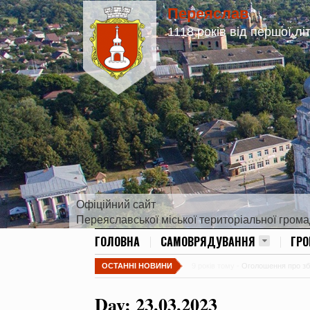
Переяслав
1118 років від першої лі
Офіційний сайт
Переяславської міської територіальної гром
ГОЛОВНА
САМОВРЯДУВАННЯ
ГР
ОСТАННІ НОВИНИ
9 років тому -
Оголошення про збір
Day:
23.03.2023