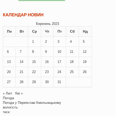
КАЛЕНДАР НОВИН
Березень 2023
Пн
Вт
Ср
Чт
Пт
Сб
Нд
1
2
3
4
5
6
7
8
9
10
11
12
13
14
15
16
17
18
19
20
21
22
23
24
25
26
27
28
29
30
31
« Лют
Кві »
Погода
Погода у
Переяслав-Хмельницькому
вологість:
тиск: