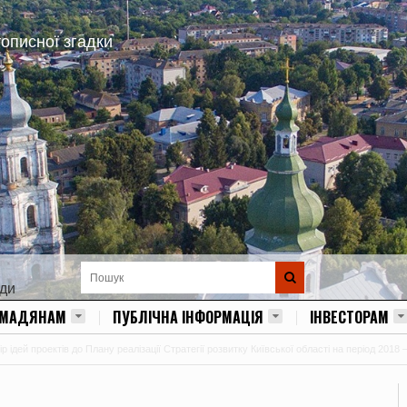
тописної згадки
ади
ОМАДЯНАМ
ПУБЛІЧНА ІНФОРМАЦІЯ
ІНВЕСТОРАМ
 ідей проектів до Плану реалізації Стратегії розвитку Київської області на період 2018 