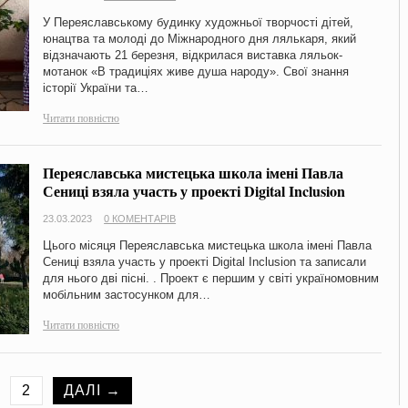
У Переяславському будинку художньої творчості дітей,
юнацтва та молоді до Міжнародного дня лялькаря, який
відзначають 21 березня, відкрилася виставка ляльок-
мотанок «В традиціях живе душа народу». Свої знання
історії України та…
Читати повністю
Переяславська мистецька школа імені Павла
Сениці взяла участь у проекті Digital Inclusion
23.03.2023
0 КОМЕНТАРІВ
Цього місяця Переяславська мистецька школа імені Павла
Сениці взяла участь у проекті Digital Inclusion та записали
для нього дві пісні. . Проект є першим у світі україномовним
мобільним застосунком для…
Читати повністю
2
ДАЛІ →