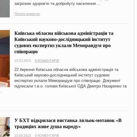
загрозою здоров’ю та добробуту населення.…
Читати повністю
Київська обласна військова адміністрація та
Київський науково-дослідницький інститут
судових експертиз уклали Меморандум про
співпрацю
23.03.2023
0 КОМЕНТАРІВ
22 березня Київська обласна військова адміністрація та
Київський науково-дослідницький інститут судових
експертиз уклали Меморандум про співпрацю. Документ
підписали т.в.о. голови Київської ОДА Дмитро Назаренко та
…
У БХТ відкрилася виставка ляльок-мотанок «В
традиціях живе душа народу»
23.03.2023
0 КОМЕНТАРІВ