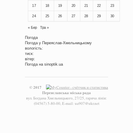
17
18
19
20
21
22
23
24
25
26
27
28
29
30
« Бер
Тра »
Погода
Погода у
Переяслав-Хмельницькому
вологість:
тиск:
вітер:
Погода на
sinoptik.ua
© 2017
Переяславська міська рада
вул. Богдана Хмельницького, 27/25, гаряча лінія:
(04567) 5-80-00, E-mail: ua907@ukr.net