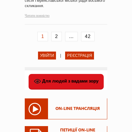
сесія Переяславської міської ради восьмого
скликання.
Читати повністю
1
2
…
42
УВІЙТИ
|
РЕЄСТРАЦІЯ
Для людей з вадами зору