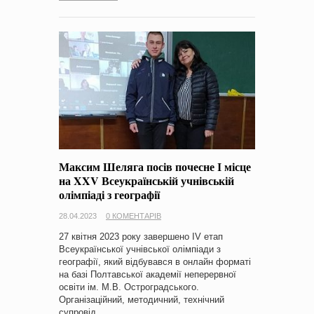
Максим Шеляга посів почесне І місце
на XXV Всеукраїнській учнівській
олімпіаді з географії
28.04.2023
0 КОМЕНТАРІВ
27 квітня 2023 року завершено ІV етап
Всеукраїнської учнівської олімпіади з
географії, який відбувався в онлайн форматі
на базі Полтавської академії неперервної
освіти ім. М.В. Остроградського.
Організаційний, методичний, технічний
супровід…