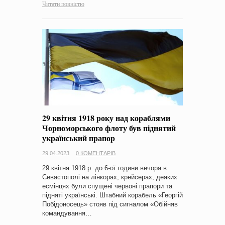
Читати повністю
29 квітня 1918 року над кораблями
Чорноморського флоту був піднятий
український прапор
29.04.2023
0 КОМЕНТАРІВ
29 квітня 1918 р. до 6-ої години вечора в
Севастополі на лінкорах, крейсерах, деяких
есмінцях були спущені червоні прапори та
підняті українські. Штабний корабель «Георгій
Побідоносець» стояв під сигналом «Обійняв
командування…