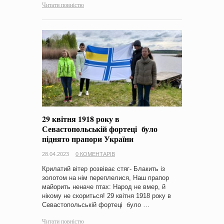
Читати повністю
29 квітня 1918 року в
Севастопольській фортеці було
піднято прапори України
28.04.2023
0 КОМЕНТАРІВ
Крилатий вітер розвіває стяг- Блакить із
золотом на нім переплелися, Наш прапор
майорить неначе птах: Народ не вмер, й
нікому не скориться! 29 квітня 1918 року в
Севастопольській фортеці було …
Читати повністю