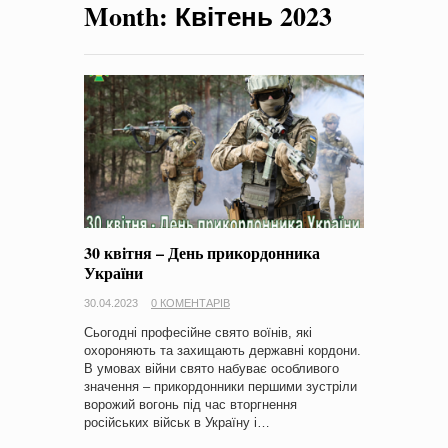
Month:
Квітень 2023
на період 2018 – 2020 роки Оголошення про збір ідей
проектів
-
0 Коментарів
30 квітня – День прикордонника
України
30.04.2023
0 КОМЕНТАРІВ
Сьогодні професійне свято воїнів, які
охороняють та захищають державні кордони.
В умовах війни свято набуває особливого
значення – прикордонники першими зустріли
ворожий вогонь під час вторгнення
російських військ в Україну і…