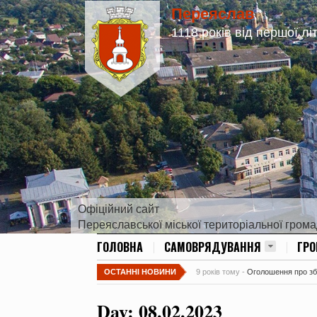
Переяслав
1118 років від першої лі
Офіційний сайт
Переяславської міської територіальної гром
ГОЛОВНА
САМОВРЯДУВАННЯ
ГР
ОСТАННІ НОВИНИ
9 років тому -
Оголошення про збір
Day:
08.02.2023