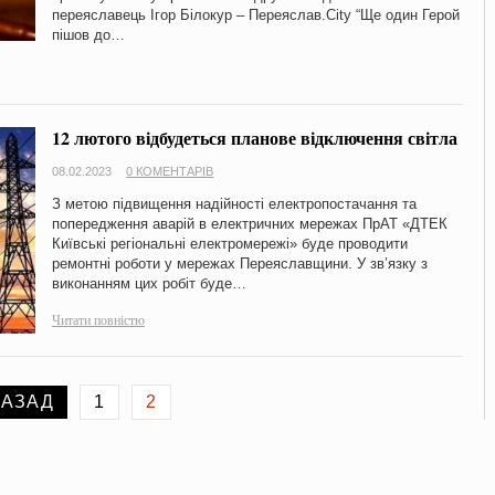
переяславець Ігор Білокур – Переяслав.City “Ще один Герой
пішов до…
12 лютого відбудеться планове відключення світла
08.02.2023
0 КОМЕНТАРІВ
З метою підвищення надійності електропостачання та
попередження аварій в електричних мережах ПрАТ «ДТЕК
Київські регіональні електромережі» буде проводити
ремонтні роботи у мережах Переяславщини. У зв’язку з
виконанням цих робіт буде…
Читати повністю
НАЗАД
1
2