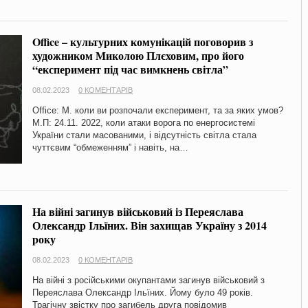
Office – культурних комунікацій поговорив з
художником Миколою Плєховим, про його
“експеримент під час вимкнень світла”
08.02.2023
0 КОМЕНТАРІВ
Office: М. коли ви розпочали експеримент, та за яких умов?
М.П: 24.11. 2022, коли атаки ворога по енергосистемі
України стали масованими, і відсутність світла стала
чуттєвим “обмеженням” і навіть, на…
На війні загинув військовий із Переяслава
Олександр Ільїних. Він захищав Україну з 2014
року
08.02.2023
0 КОМЕНТАРІВ
На війні з російськими окупантами загинув військовий з
Переяслава Олександр Ільїних. Йому було 49 років.
Трагічну звістку про загибель друга повідомив