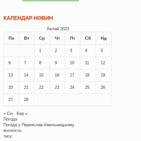
КАЛЕНДАР НОВИН
Лютий 2023
Пн
Вт
Ср
Чт
Пт
Сб
Нд
1
2
3
4
5
6
7
8
9
10
11
12
13
14
15
16
17
18
19
20
21
22
23
24
25
26
27
28
« Січ
Бер »
Погода
Погода у
Переяслав-Хмельницькому
вологість:
тиск: