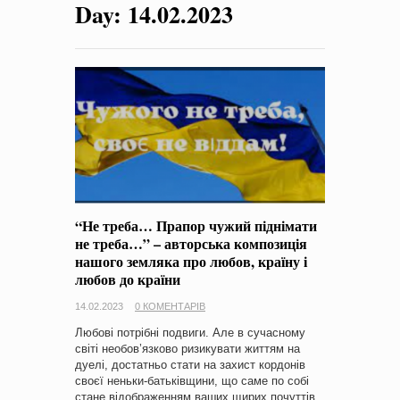
Day:
14.02.2023
на період 2018 – 2020 роки Оголошення про збір ідей
проектів
-
0 Коментарів
“Не треба… Прапор чужий піднімати
не треба…” – авторська композиція
нашого земляка про любов, країну і
любов до країни
14.02.2023
0 КОМЕНТАРІВ
Любові потрібні подвиги. Але в сучасному
світі необов’язково ризикувати життям на
дуелі, достатньо стати на захист кордонів
своєї неньки-батьківщини, що саме по собі
стане відображенням ваших щирих почуттів.