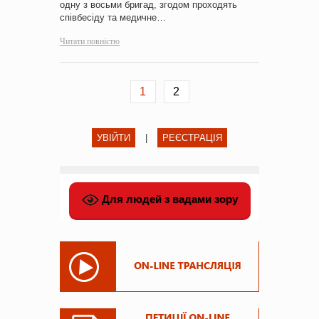
одну з восьми бригад, згодом проходять
співбесіду та медичне…
Читати повністю
1
2
УВІЙТИ
|
РЕЄСТРАЦІЯ
Для людей з вадами зору