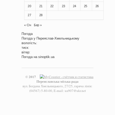
20
21
22
23
24
25
26
27
28
« Січ
Бер »
Погода
Погода у
Переяслав-Хмельницькому
вологість:
тиск:
вітер:
Погода на
sinoptik.ua
© 2017
Переяславська міська рада
вул. Богдана Хмельницького, 27/25, гаряча лінія:
(04567) 5-80-00, E-mail: ua907@ukr.net