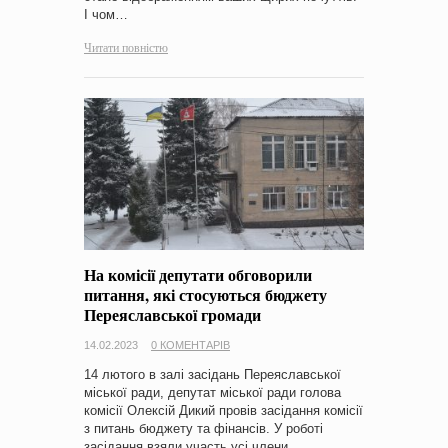
І чом…
Читати повністю
На комісії депутати обговорили
питання, які стосуються бюджету
Переяславської громади
14.02.2023
0 КОМЕНТАРІВ
14 лютого в залі засідань Переяславської
міської ради, депутат міської ради голова
комісії Олексій Дикий провів засідання комісії
з питань бюджету та фінансів. У роботі
засідання взяли участь усі члени…