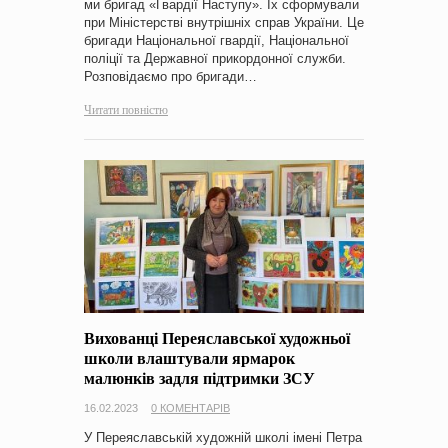
ми бригад «Гвардії Наступу». Їх сформували
при Міністерстві внутрішніх справ України. Це
бригади Національної гвардії, Національної
поліції та Державної прикордонної служби.
Розповідаємо про бригади…
Читати повністю
Вихованці Переяславської художньої
школи влаштували ярмарок
малюнків задля підтримки ЗСУ
16.02.2023
0 КОМЕНТАРІВ
У Переяславській художній школі імені Петра