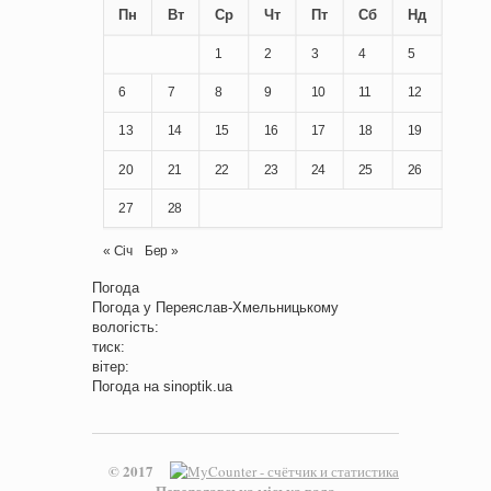
Пн
Вт
Ср
Чт
Пт
Сб
Нд
1
2
3
4
5
6
7
8
9
10
11
12
13
14
15
16
17
18
19
20
21
22
23
24
25
26
27
28
« Січ
Бер »
Погода
Погода у
Переяслав-Хмельницькому
вологість:
тиск:
вітер:
Погода на
sinoptik.ua
© 2017
Переяславська міська рада