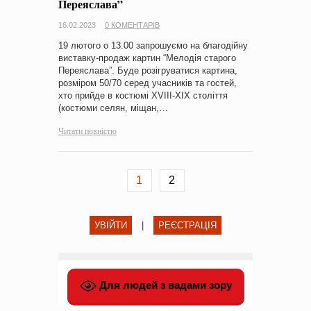
Переяслава”
16.02.2023
0 КОМЕНТАРІВ
19 лютого о 13.00 запрошуємо на благодійну
виставку-продаж картин “Мелодія старого
Переяслава”. Буде розігруватися картина,
розміром 50/70 серед учасників та гостей,
хто прийде в костюмі XVIII-XIX століття
(костюми селян, міщан,…
Читати повністю
1
2
УВІЙТИ
|
РЕЄСТРАЦІЯ
Для людей з вадами зору