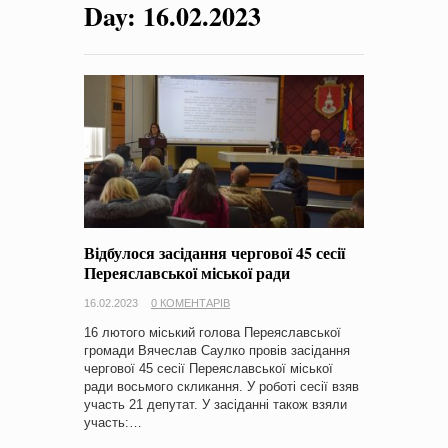
Day:
16.02.2023
на період 2018 – 2020 роки Оголошення про збір ідей
проектів
-
0 Коментарів
Відбулося засідання чергової 45 сесії
Переяславської міської ради
16.02.2023
0 КОМЕНТАРІВ
16 лютого міський голова Переяславської
громади Вячеслав Саулко провів засідання
чергової 45 сесії Переяславської міської
ради восьмого скликання. У роботі сесії взяв
участь 21 депутат. У засіданні також взяли
участь:…