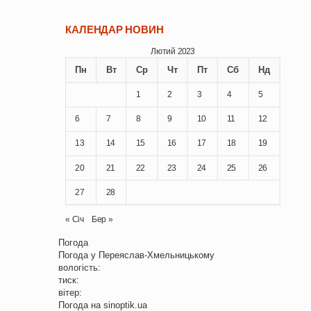
КАЛЕНДАР НОВИН
Лютий 2023
Пн
Вт
Ср
Чт
Пт
Сб
Нд
1
2
3
4
5
6
7
8
9
10
11
12
13
14
15
16
17
18
19
20
21
22
23
24
25
26
27
28
« Січ
Бер »
Погода
Погода у
Переяслав-Хмельницькому
вологість:
тиск:
вітер:
Погода на
sinoptik.ua