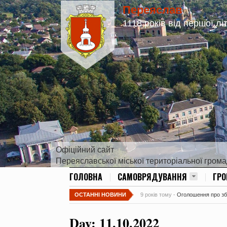
Переяслав
1118 років від першої лі
Офіційний сайт
Переяславської міської територіальної гром
ГОЛОВНА
САМОВРЯДУВАННЯ
ГР
ОСТАННІ НОВИНИ
9 років тому -
Оголошення про збір
Day:
11.10.2022