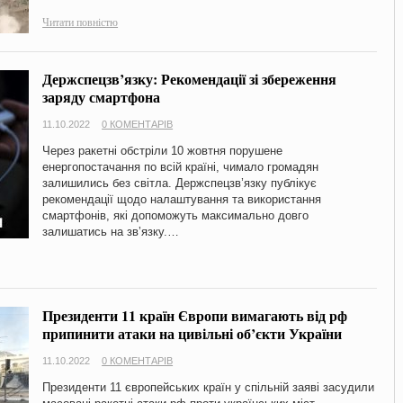
Читати повністю
Держспецзв’язку: Рекомендації зі збереження
заряду смартфона
11.10.2022
0 КОМЕНТАРІВ
Через ракетні обстріли 10 жовтня порушене
енергопостачання по всій країні, чимало громадян
залишились без світла. Держспецзв’язку публікує
рекомендації щодо налаштування та використання
смартфонів, які допоможуть максимально довго
залишатись на звʼязку.…
Президенти 11 країн Європи вимагають від рф
припинити атаки на цивільні об’єкти України
11.10.2022
0 КОМЕНТАРІВ
Президенти 11 європейських країн у спільній заяві засудили