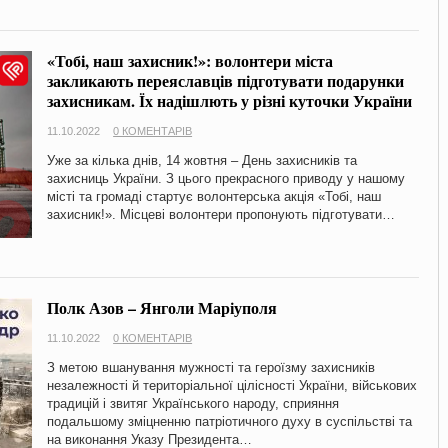
«Тобі, наш захисник!»: волонтери міста
закликають переяславців підготувати подарунки
захисникам. Їх надішлють у різні куточки України
11.10.2022
0 КОМЕНТАРІВ
Уже за кілька днів, 14 жовтня – День захисників та
захисниць України. З цього прекрасного приводу у нашому
місті та громаді стартує волонтерська акція «Тобі, наш
захисник!». Місцеві волонтери пропонують підготувати…
Полк Азов – Янголи Маріуполя
11.10.2022
0 КОМЕНТАРІВ
З метою вшанування мужності та героїзму захисників
незалежності й територіальної цілісності України, військових
традицій і звитяг Українського народу, сприяння
подальшому зміцненню патріотичного духу в суспільстві та
на виконання Указу Президента…