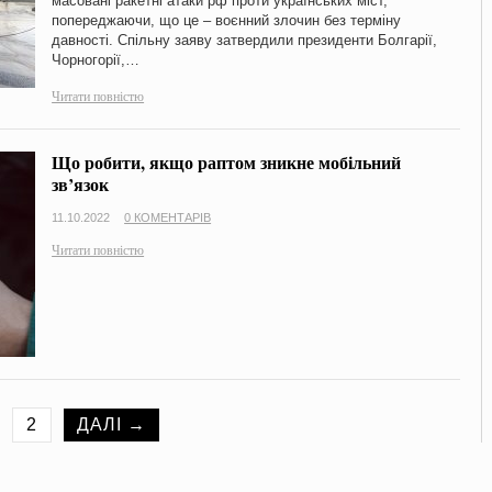
масовані ракетні атаки рф проти українських міст,
попереджаючи, що це – воєнний злочин без терміну
давності. Спільну заяву затвердили президенти Болгарії,
Чорногорії,…
Читати повністю
Що робити, якщо раптом зникне мобільний
зв’язок
11.10.2022
0 КОМЕНТАРІВ
Читати повністю
2
ДАЛІ →