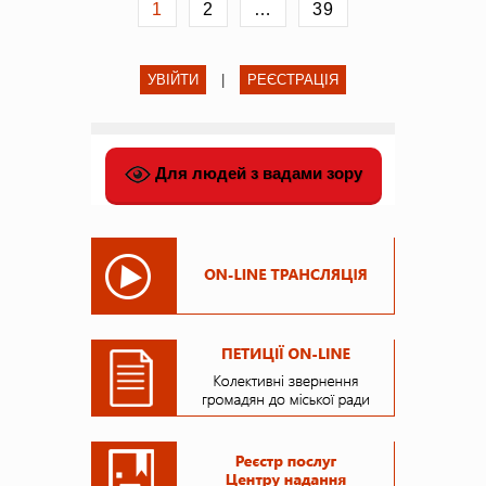
1
2
…
39
УВІЙТИ
|
РЕЄСТРАЦІЯ
Для людей з вадами зору