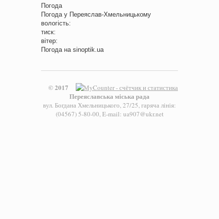
Погода
Погода у
Переяслав-Хмельницькому
вологість:
тиск:
вітер:
Погода на
sinoptik.ua
© 2017
Переяславська міська рада
вул. Богдана Хмельницького, 27/25, гаряча лінія:
(04567) 5-80-00, E-mail: ua907@ukr.net