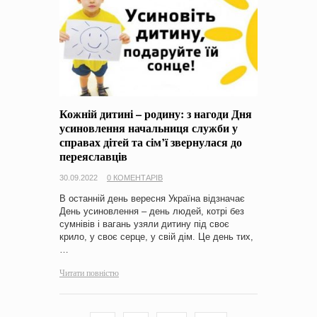
Кожній дитині – родину: з нагоди Дня
усиновлення начальниця служби у
справах дітей та сім’ї звернулася до
переяславців
30.09.2022
0 КОМЕНТАРІВ
В останній день вересня Україна відзначає
День усиновлення – день людей, котрі без
сумнівів і вагань узяли дитину під своє
крило, у своє серце, у свій дім. Це день тих,
…
Читати повністю