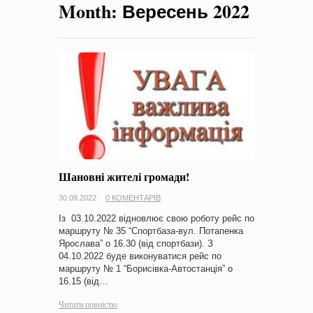
Month:
Вересень 2022
на період 2018 – 2020 роки Оголошення про збір ідей
проектів
-
0 Коментарів
Шановні жителі громади!
30.09.2022
0 КОМЕНТАРІВ
Із 03.10.2022 відновлює свою роботу рейс по
маршруту № 35 “Спортбаза-вул. Потапенка
Ярослава” о 16.30 (від спортбази). З
04.10.2022 буде виконуватися рейс по
маршруту № 1 “Борисівка-Автостанція” о
16.15 (від…
Читати повністю