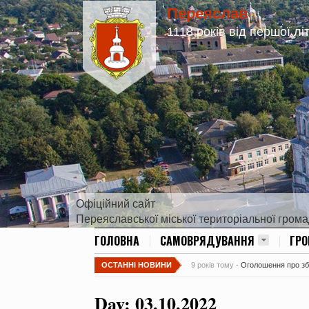
Переяслав
1118 років від першої лі
Офіційний сайт
Переяславської міської територіальної гром
ГОЛОВНА
САМОВРЯДУВАННЯ
ГР
ОСТАННІ НОВИНИ
9 років тому -
Оголошення про збір
Day:
03.10.2022