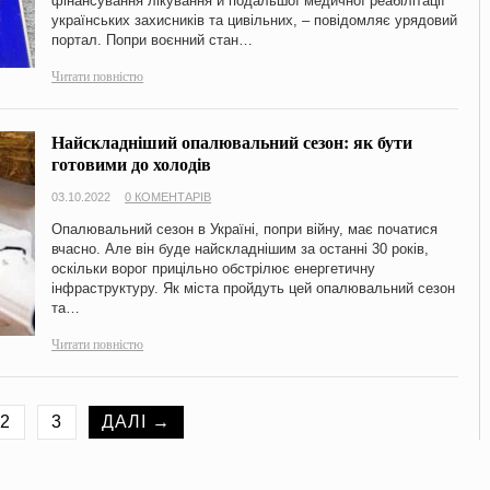
фінансування лікування й подальшої медичної реабілітації
українських захисників та цивільних, – повідомляє урядовий
портал. Попри воєнний стан…
Читати повністю
Найскладніший опалювальний сезон: як бути
готовими до холодів
03.10.2022
0 КОМЕНТАРІВ
Опалювальний сезон в Україні, попри війну, має початися
вчасно. Але він буде найскладнішим за останні 30 років,
оскільки ворог прицільно обстрілює енергетичну
інфраструктуру. Як міста пройдуть цей опалювальний сезон
та…
Читати повністю
2
3
ДАЛІ →