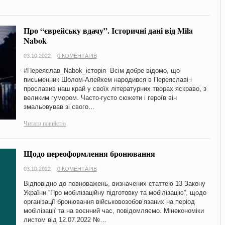
Про “єврейську вдачу”. Історичні дані від Mila
Nabok
03.10.2022
0 КОМЕНТАРІВ
#Переяслав_Nabok_історія Всім добре відомо, що
письменник Шолом-Алейхем народився в Переяславі і
прославив наш край у своїх літературних творах яскраво, з
великим гумором. Часто-густо сюжети і героїв він
змальовував зі свого…
Читати повністю
Щодо переоформлення бронювання
03.10.2022
0 КОМЕНТАРІВ
Відповідно до повноважень, визначених статтею 13 Закону
України “Про мобілізаційну підготовку та мобілізацію”, щодо
організації бронювання військовозобов’язаних на період
мобілізації та на воєнний час, повідомляємо. Мінекономіки
листом від 12.07.2022 №…