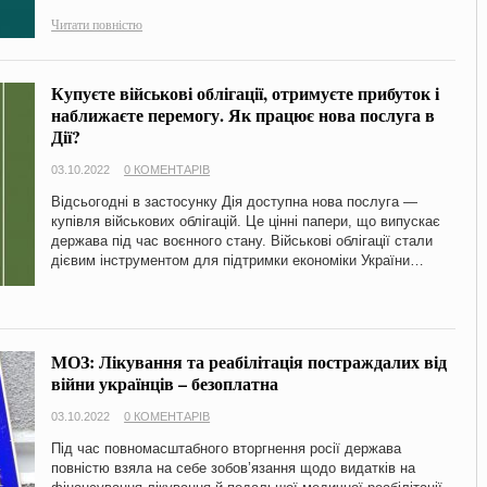
Читати повністю
Купуєте військові облігації, отримуєте прибуток і
наближаєте перемогу. Як працює нова послуга в
Дії?
03.10.2022
0 КОМЕНТАРІВ
Відсьогодні в застосунку Дія доступна нова послуга —
купівля військових облігацій. Це цінні папери, що випускає
держава під час воєнного стану. Військові облігації стали
дієвим інструментом для підтримки економіки України…
МОЗ: Лікування та реабілітація постраждалих від
війни українців – безоплатна
03.10.2022
0 КОМЕНТАРІВ
Під час повномасштабного вторгнення росії держава
повністю взяла на себе зобов’язання щодо видатків на