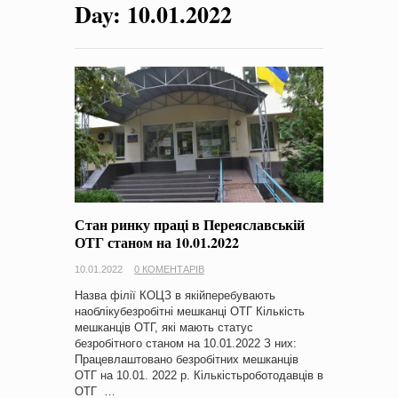
Day:
10.01.2022
на період 2018 – 2020 роки Оголошення про збір ідей
проектів
-
0 Коментарів
Стан ринку праці в Переяславській
ОТГ станом на 10.01.2022
10.01.2022
0 КОМЕНТАРІВ
Назва філії КОЦЗ в якійперебувають
наоблікубезробітні мешканці ОТГ Кількість
мешканців ОТГ, які мають статус
безробітного станом на 10.01.2022 З них:
Працевлаштовано безробітних мешканців
ОТГ на 10.01. 2022 р. Кількістьроботодавців в
ОТГ …