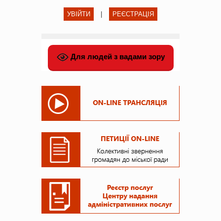
УВІЙТИ
|
РЕЄСТРАЦІЯ
Для людей з вадами зору