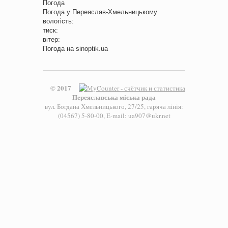
Погода
Погода у
Переяслав-Хмельницькому
вологість:
тиск:
вітер:
Погода на
sinoptik.ua
© 2017
Переяславська міська рада
вул. Богдана Хмельницького, 27/25, гаряча лінія:
(04567) 5-80-00, E-mail: ua907@ukr.net