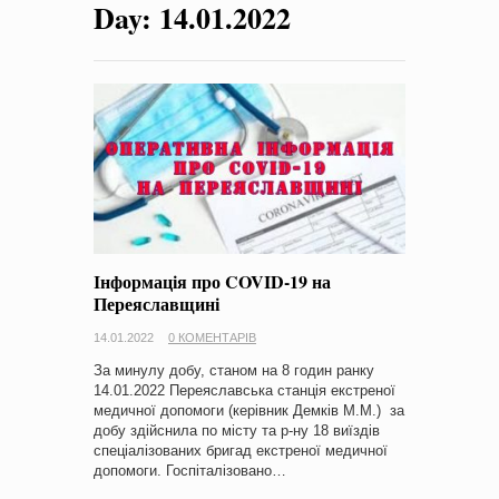
Day:
14.01.2022
на період 2018 – 2020 роки Оголошення про збір ідей
проектів
-
0 Коментарів
Інформація про COVID-19 на
Переяславщині
14.01.2022
0 КОМЕНТАРІВ
За минулу добу, станом на 8 годин ранку
14.01.2022 Переяславська станція екстреної
медичної допомоги (керівник Демків М.М.) за
добу здійснила по місту та р-ну 18 виїздів
спеціалізованих бригад екстреної медичної
допомоги. Госпіталізовано…