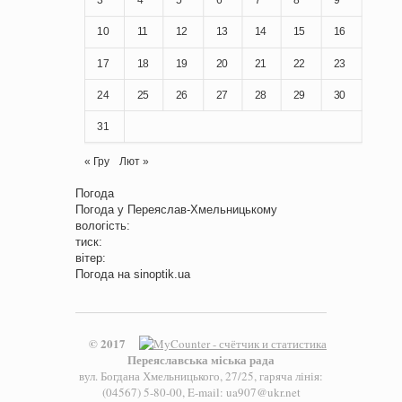
10
11
12
13
14
15
16
17
18
19
20
21
22
23
24
25
26
27
28
29
30
31
« Гру
Лют »
Погода
Погода у
Переяслав-Хмельницькому
вологість:
тиск:
вітер:
Погода на
sinoptik.ua
© 2017
Переяславська міська рада
вул. Богдана Хмельницького, 27/25, гаряча лінія:
(04567) 5-80-00, E-mail: ua907@ukr.net