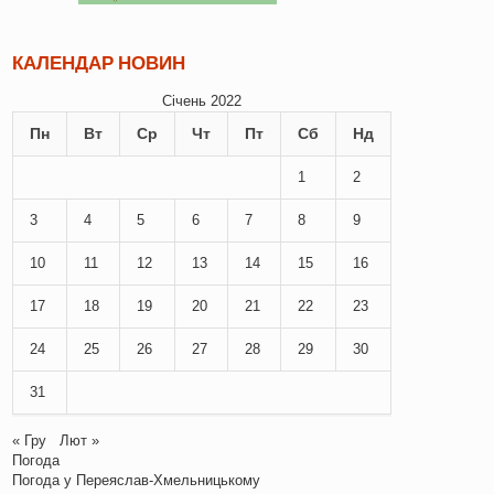
КАЛЕНДАР НОВИН
Січень 2022
Пн
Вт
Ср
Чт
Пт
Сб
Нд
1
2
3
4
5
6
7
8
9
10
11
12
13
14
15
16
17
18
19
20
21
22
23
24
25
26
27
28
29
30
31
« Гру
Лют »
Погода
Погода у
Переяслав-Хмельницькому