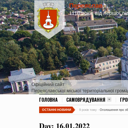
Переяслав
1118 років від першої лі
Офіційний сайт
Переяславської міської територіальної гром
ГОЛОВНА
САМОВРЯДУВАННЯ
ГР
ОСТАННІ НОВИНИ
9 років тому -
Оголошення про збір
Day:
16.01.2022