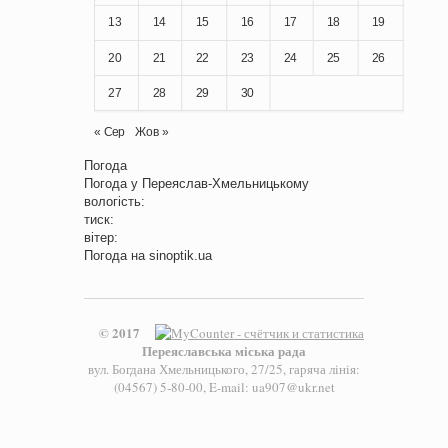
13
14
15
16
17
18
19
20
21
22
23
24
25
26
27
28
29
30
« Сер
Жов »
Погода
Погода у
Переяслав-Хмельницькому
вологість:
тиск:
вітер:
Погода на
sinoptik.ua
© 2017
Переяславська міська рада
вул. Богдана Хмельницького, 27/25, гаряча лінія:
(04567) 5-80-00, E-mail: ua907@ukr.net