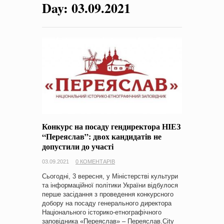
Day:
03.09.2021
на період 2018 – 2020 роки Оголошення про збір ідей
проектів
-
0 Коментарів
Конкурс на посаду гендиректора НІЕЗ
“Переяслав”: двох кандидатів не
допустили до участі
03.09.2021
0 КОМЕНТАРІВ
Сьогодні, 3 вересня, у Міністерстві культури
та інформаційної політики України відбулося
перше засідання з проведення конкурсного
добору на посаду генерального директора
Національного історико-етнографічного
заповідника «Переяслав» – Переяслав.City