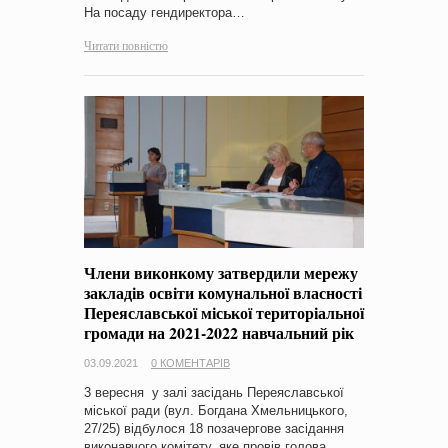
На посаду гендиректора…
Читати повністю
Члени виконкому затвердили мережу
закладів освіти комунальної власності
Переяславської міської територіальної
громади на 2021-2022 навчальний рік
03.09.2021
0 КОМЕНТАРІВ
3 вересня у залі засідань Переяславської
міської ради (вул. Богдана Хмельницького,
27/25) відбулося 18 позачергове засідання
виконавчого комітету, яке провів голова