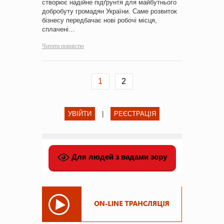
створює надійне підґрунтя для майбутнього
добробуту громадян України. Саме розвиток
бізнесу передбачає нові робочі місця,
сплачені…
Читати повністю
1
2
УВІЙТИ
|
РЕЄСТРАЦІЯ
Для людей з вадами зору