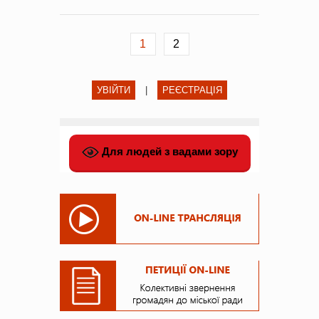
1
2
УВІЙТИ
|
РЕЄСТРАЦІЯ
Для людей з вадами зору