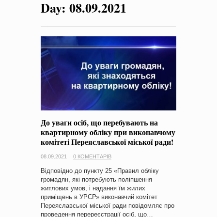
Day:
08.09.2021
на період 2018 – 2020 роки Оголошення про збір ідей
проектів
-
0 Коментарів
До уваги осіб, що перебувають на
квартирному обліку при виконавчому
комітеті Переяславської міської ради!
08.09.2021
0 КОМЕНТАРІВ
Відповідно до пункту 25 «Правил обліку
громадян, які потребують поліпшення
житлових умов, і надання їм жилих
приміщень в УРСР» виконавчий комітет
Переяславської міської ради повідомляє про
проведення перереєстрації осіб, що…