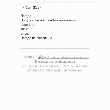
« Сер
Жов »
Погода
Погода у
Переяслав-Хмельницькому
вологість:
тиск:
вітер:
Погода на
sinoptik.ua
© 2017
Переяславська міська рада
вул. Богдана Хмельницького, 27/25, гаряча лінія:
(04567) 5-80-00, E-mail: ua907@ukr.net