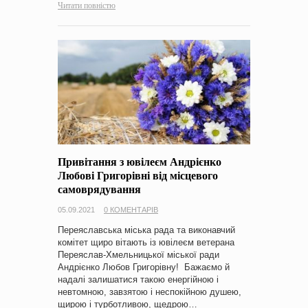
Читати повністю
Привітання з ювілеєм Андрієнко
Любові Григорівні від місцевого
самоврядування
05.09.2021
0 КОМЕНТАРІВ
Переяславська міська рада та виконавчий
комітет щиро вітають із ювілеєм ветерана
Переяслав-Хмельницької міської ради
Андрієнко Любов Григорівну! Бажаємо й
надалі залишатися такою енергійною і
невтомною, завзятою і неспокійною душею,
щирою і турботливою, щедрою…