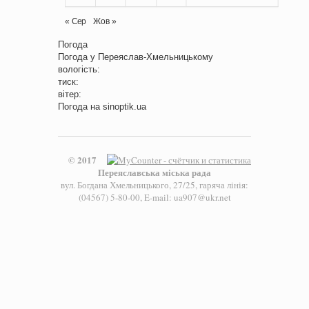
« Сер
Жов »
Погода
Погода у
Переяслав-Хмельницькому
вологість:
тиск:
вітер:
Погода на
sinoptik.ua
© 2017
Переяславська міська рада
вул. Богдана Хмельницького, 27/25, гаряча лінія:
(04567) 5-80-00, E-mail: ua907@ukr.net