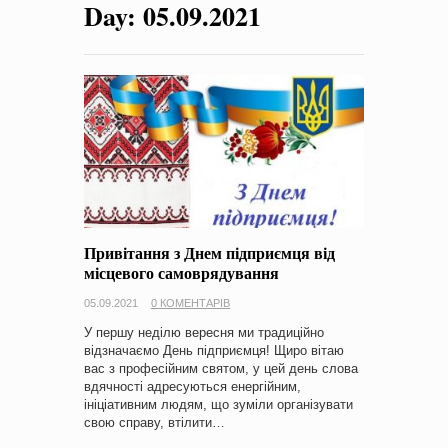
Day:
05.09.2021
на період 2018 – 2020 роки Оголошення про збір ідей
проектів
-
0 Коментарів
Привітання з Днем підприємця від
місцевого самоврядування
05.09.2021
0 КОМЕНТАРІВ
У першу неділю вересня ми традиційно
відзначаємо День підприємця! Щиро вітаю
вас з професійним святом, у цей день слова
вдячності адресуються енергійним,
ініціативним людям, що зуміли організувати
свою справу, втілити…