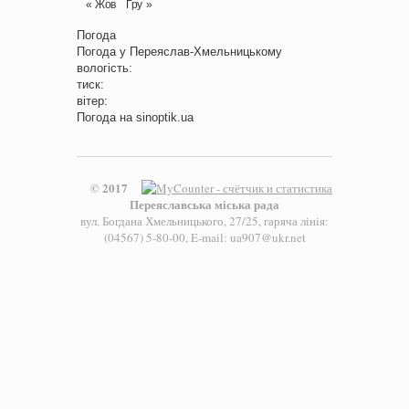
« Жов
Гру »
Погода
Погода у
Переяслав-Хмельницькому
вологість:
тиск:
вітер:
Погода на
sinoptik.ua
© 2017
Переяславська міська рада
вул. Богдана Хмельницького, 27/25, гаряча лінія:
(04567) 5-80-00, E-mail: ua907@ukr.net