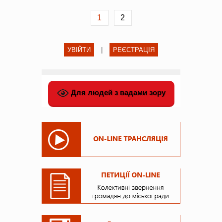
1
2
УВІЙТИ
|
РЕЄСТРАЦІЯ
Для людей з вадами зору