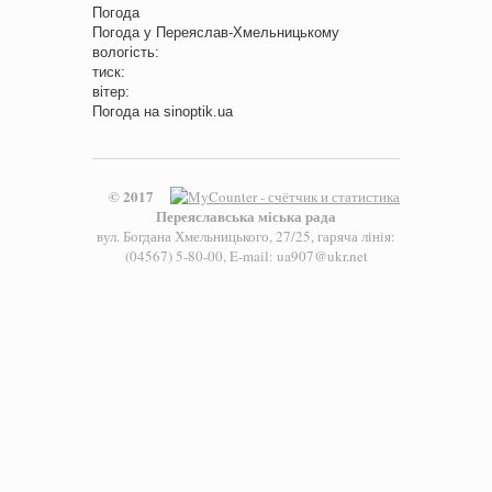
Погода
Погода у
Переяслав-Хмельницькому
вологість:
тиск:
вітер:
Погода на
sinoptik.ua
© 2017
Переяславська міська рада
вул. Богдана Хмельницького, 27/25, гаряча лінія:
(04567) 5-80-00, E-mail: ua907@ukr.net