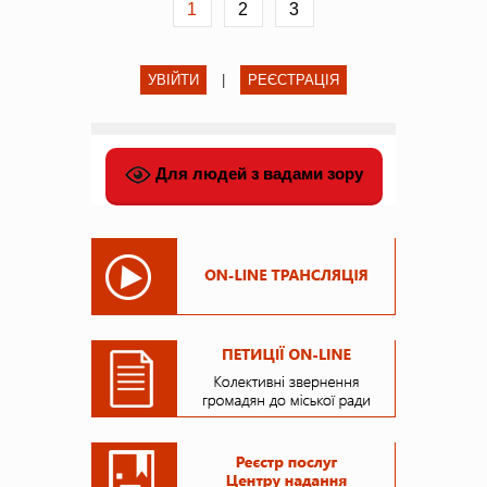
1
2
3
УВІЙТИ
|
РЕЄСТРАЦІЯ
Для людей з вадами зору