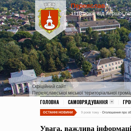
Переяслав
1118 років від першої лі
Офіційний сайт
Переяславської міської територіальної гром
ГОЛОВНА
САМОВРЯДУВАННЯ
ГР
ОСТАННІ НОВИНИ
9 років тому -
Оголошення про збір
Увага, важлива інформаці