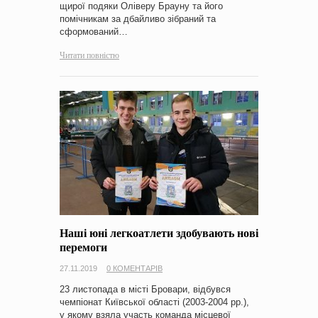
щирої подяки Оліверу Брауну та його
помічникам за дбайливо зібраний та
сформований…
Читати повністю
Наші юні легкоатлети здобувають нові
перемоги
27.11.2019
0 КОМЕНТАРІВ
23 листопада в місті Бровари, відбувся
чемпіонат Київської області (2003-2004 рр.),
у якому взяла участь команда місцевої