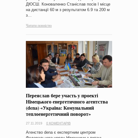
ДЮСШ. Коноваленко Станіслав посів І місце
на дистанції 60 м з результатом 6.9 та 200 м
з…
Читати повністю
Переяслав бере участь у проекті
Німецького енергетичного агентства
(dena) «Україна: Комунальний
теплоенергетичний поворот»
27.11.2019
0 КОМЕНТАРІВ
Агенство dena є експертним центром
Федерального уряду Німеччини з питань