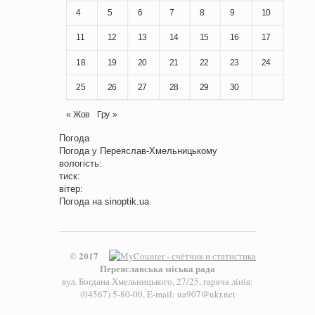
4
5
6
7
8
9
10
11
12
13
14
15
16
17
18
19
20
21
22
23
24
25
26
27
28
29
30
« Жов
Гру »
Погода
Погода у
Переяслав-Хмельницькому
вологість:
тиск:
вітер:
Погода на
sinoptik.ua
© 2017
Переяславська міська рада
вул. Богдана Хмельницького, 27/25, гаряча лінія:
(04567) 5-80-00, E-mail: ua907@ukr.net