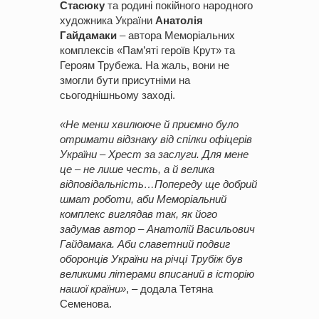
Стасюку
та родині покійного народного
художника України
Анатолія
Гайдамаки
– автора Меморіальних
комплексів «Пам’яті героїв Крут» та
Героям Трубежа. На жаль, вони не
змогли бути присутніми на
сьогоднішньому заході.
«Не менш хвилююче й приємно було
отримати відзнаку від спілки офіцерів
України – Хрест за заслуги. Для мене
це – не лише честь, а й велика
відповідальність…Попереду ще добрий
шмат роботи, аби Меморіальний
комплекс виглядав так, як його
задумав автор – Анатолій Васильович
Гайдамака. Аби славетний подвиг
оборонців України на річці Трубіж був
великими літерами вписаний в історію
нашої країни»
, – додала Тетяна
Семенова.