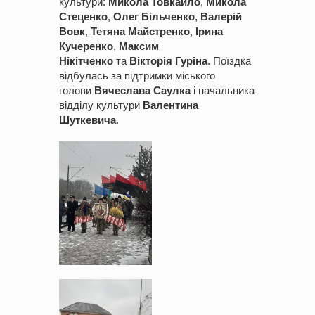
культури:
Микола Товкайло
,
Микола
Стеценко
,
Олег Більченко
,
Валерій
Вовк
,
Тетяна Майстренко
,
Ірина
Кучеренко
,
Максим
Нікітченко
та
Вікторія Гуріна
. Поїздка
відбулась за підтримки міського
голови
Вячеслава Саулка
і начальника
відділу культури
Валентина
Шуткевича
.