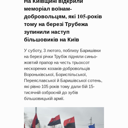
На Київщині відкрили
меморіал воїнам-
добровольцям, які 105-років
тому на березі Трубежа
зупинили наступ
більшовиків на Київ
У суботу, 3 лютого, поблизу Баришівки
на березі річки Трубіж підняли синьо-
жовтий прапор на честь трьохсот
нескорених козаків-добровольців
Вороньківської, Бориспільської,
Переяславської й Баришівської сотень,
які рівно 105 років тому дали бій 15-
тисячній озброєній до зубів
більшовицькій армії.