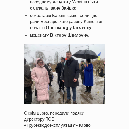
народному депутату України п’яти
скликань
Івану Зайцю
;
секретарю Баришівської селищної
ради Броварського району Київської
області
Олександру Ільченку
;
меценату
Віктору Швагруну
.
Окрім цього, передали подяки і
директору ТОВ
«Трубіжводоексплуатація»
Юрію