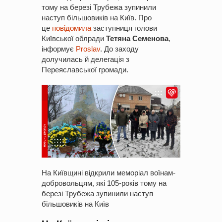
тому на березі Трубежа зупинили
наступ більшовиків на Київ. Про
це
повідомила
заступниця голови
Київської облради
Тетяна Семенова
,
інформує
Proslav
. До заходу
долучилась й делегація з
Переяславської громади.
На Київщині відкрили меморіал воїнам-
добровольцям, які 105-років тому на
березі Трубежа зупинили наступ
більшовиків на Київ