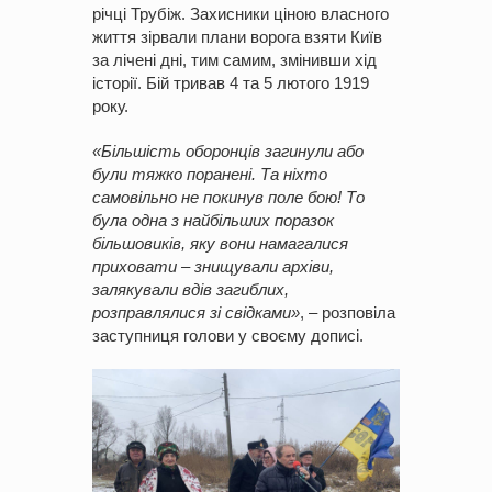
річці Трубіж. Захисники ціною власного
життя зірвали плани ворога взяти Київ
за лічені дні, тим самим, змінивши хід
історії. Бій тривав 4 та 5 лютого 1919
року.
«Більшість оборонців загинули або
були тяжко поранені. Та ніхто
самовільно не покинув поле бою! То
була одна з найбільших поразок
більшовиків, яку вони намагалися
приховати – знищували архіви,
залякували вдів загиблих,
розправлялися зі свідками»
, – розповіла
заступниця голови у своєму дописі.