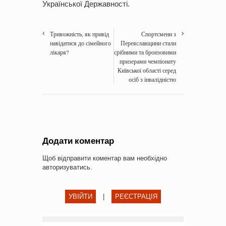
Української Державності.
Тривожність, як привід
Спортсмени з
навідатися до сімейного
Переяславщини стали
лікаря?
срібними та бронзовими
призерами чемпіонату
Київської області серед
осіб з інвалідністю
Додати коментар
Щоб відправити коментар вам необхідно
авторизуватись
.
УВІЙТИ
|
РЕЄСТРАЦІЯ