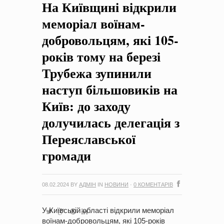
На Київщині відкрили
на період 2018 – 2020 роки Оголошення про збір ідей
проектів
-
0 Коментарів
меморіал воїнам-
добровольцям, які 105-
років тому на березі
Трубежа зупинили
наступ більшовиків на
Київ: до заходу
долучилась делегація з
Переяславської
громади
08.02.2024
BY
АДМІН
IN
НОВИНИ
·
0 КОМЕНТАРІВ
У Київській області відкрили меморіал
воїнам-добровольцям, які 105-років