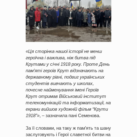
«Ця сторінка нашої історії не менш
героїчна і важлива, ніж битва під
Крутами у січні 1918 року. Проте День
пам’яті героїв Крут відзначають на
державному рівні, подвиг українських
студентів вивчають у школах,
почесне найменування імені Героїв
Крут отримав Військовий інститут
телекомунікацій та інформатизації, на
екрани вийшов художній фільм
“
Крути
1918
”
»
, – зазначила пані Семенова.
За її словами, на таку ж пам’ять та шану
заслуговують і Герої славетної битви на