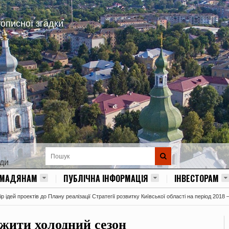
тописної згадки
ади
ОМАДЯНАМ
ПУБЛІЧНА ІНФОРМАЦІЯ
ІНВЕСТОРАМ
 ідей проектів до Плану реалізації Стратегії розвитку Київської області на період 2018 
ежити холодний сезон