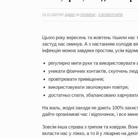
13.11.2023
BY
АДМІН
IN
НОВИНИ
·
0 КОМЕНТАРІВ
Цього року вересень та жовтень тішили нас 
застуд нас оминув. А з настанням холодів ві
інфекцію можна завдяки простим, усім відом
регулярно мити руки та використовувати 
уникати фізичних контактів, скупчень люд
провітрювати приміщення;
використовувати зволожувач повітря;
достатньо спати, збалансовано харчуватис
На жаль, жодні заходи не дають 100% захист
дайте організмові час і відпочинок, і все мин
Зовсім інша справа з грипом та ковідом. Во
вкласти нас у ліжко, а то й у лікарню на декі