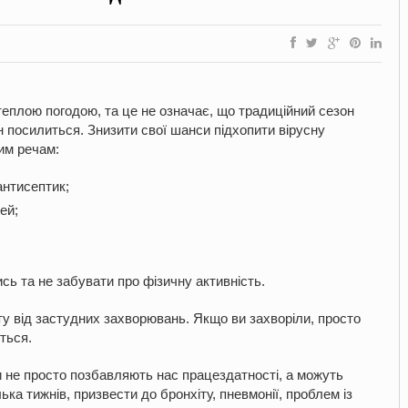
теплою погодою, та це не означає, що традиційний сезон
н посилиться. Знизити свої шанси підхопити вірусну
им речам:
антисептик;
ей;
ь та не забувати про фізичну активність.
у від застудних захворювань. Якщо ви захворіли, просто
еться.
ни не просто позбавляють нас працездатності, а можуть
лька тижнів, призвести до бронхіту, пневмонії, проблем із