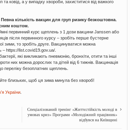
п та ковід, а у випадку хвороби, захиститися від важкого
 Певна кількість вакцин для груп ризику безкоштовна.
сним коштом.
мні первинний курс щеплень з 1 дози вакцини Janssen або
сяців після первинного курсу – зробіть перше бустерне
ої зими, то зробіть друге. Вакцинуватися можна
ь –
https://list.covid19.gov.ua/
.
ктерії, які викликають пневмонію, бронхіти, отити та інші
роти них можна дорослих та дітей від 6 тижнів. Вакцинація
 до переліку безоплатних щеплень.
йте близьких, щоб ця зима минула без хвороб!
’я України
.
Спеціалізований тренінг «Життєстійкість молоді в
умовах криз» Програми «Молодіжний працівник»
відбувся на Київщині