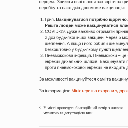
серцем. Знизити свої шанси захворіти на гри
перебігу та наслідків допоможе вакцинація:
Грип.
Вакцинуватися потрібно щорічно.
Решта людей може вакцинуватися вла
COVID-19. Дуже важливо отримати принай
2 доз будь-якої іншої вакцини. Через 5 мі
щеплення. А якщо і його робили ще минул
безкоштовно у будь-якому пункті щеплен
Пневмококова інфекція. Пневмококи – це ба
інфекції дихальних шляхів. Вакцинувати п
проти пневмококової інфекції не входить
За можливості вакцинуйтеся самі та вакцину
За інформацією
Міністерства охорони здоров
У місті проведуть благодійний вечір з живою
музикою та дегустацією вин