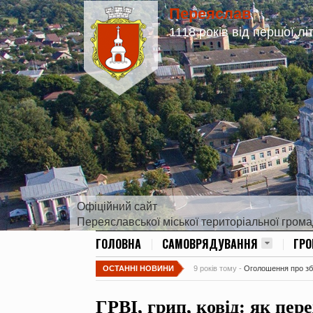
Переяслав
1118 років від першої лі
Офіційний сайт
Переяславської міської територіальної гром
ГОЛОВНА
САМОВРЯДУВАННЯ
ГР
ОСТАННІ НОВИНИ
9 років тому -
Оголошення про збір
ГРВІ, грип, ковід: як пер