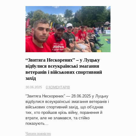
“Звитяга Нескорених” – у Луцьку
відбулися всеукраїнські змагання
ветеранів і військових спортивний
захід
30.06.2025
0 КОМЕНТАРІВ
“Звитяга Нескорених” — 28.06.2025 у Луцьку
відбулися всеукраїнські змагання ветеранів і
військових спортивний захід, що об’єднав
тих, хто пройшов крізь війну, поранення й
втрати, але не зламався, та стійко
показують…
Читати повністю