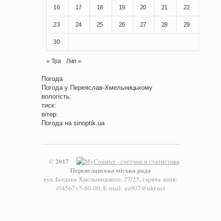
16
17
18
19
20
21
22
23
24
25
26
27
28
29
30
« Тра
Лип »
Погода
Погода у
Переяслав-Хмельницькому
вологість:
тиск:
вітер:
Погода на
sinoptik.ua
© 2017
Переяславська міська рада
вул. Богдана Хмельницького, 27/25, гаряча лінія:
(04567) 5-80-00, E-mail: ua907@ukr.net