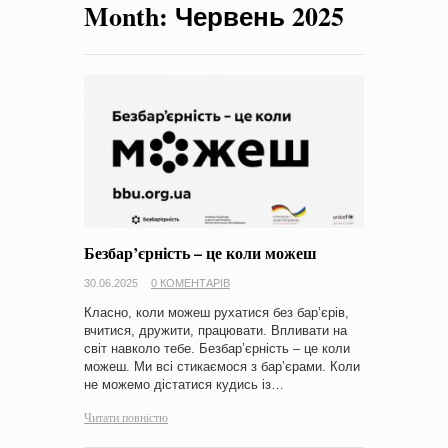
Month:
Червень 2025
на період 2018 – 2020 роки Оголошення про збір ідей
проектів
-
0 Коментарів
Безбар’єрність – це коли можеш
30.06.2025
0 КОМЕНТАРІВ
Класно, коли можеш рухатися без бар’єрів,
вчитися, дружити, працювати. Впливати на
світ навколо тебе. Безбар’єрність – це коли
можеш. Ми всі стикаємося з бар’єрами. Коли
не можемо дістатися кудись із…
Читати повністю