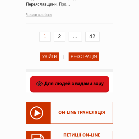
Переяславщини. Про…
Читати повністю
1
2
…
42
УВІЙТИ
|
РЕЄСТРАЦІЯ
Для людей з вадами зору