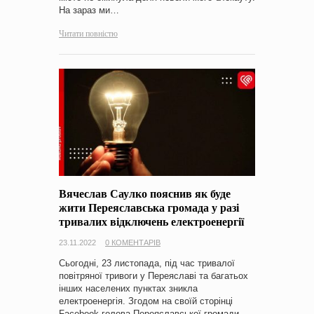
На зараз ми…
Читати повністю
Вячеслав Саулко пояснив як буде
жити Переяславська громада у разі
тривалих відключень електроенергії
23.11.2022
0 КОМЕНТАРІВ
Сьогодні, 23 листопада, під час тривалої
повітряної тривоги у Переяславі та багатьох
інших населених пунктах зникла
електроенергія. Згодом на своїй сторінці
Facebook голова Переяславської громади