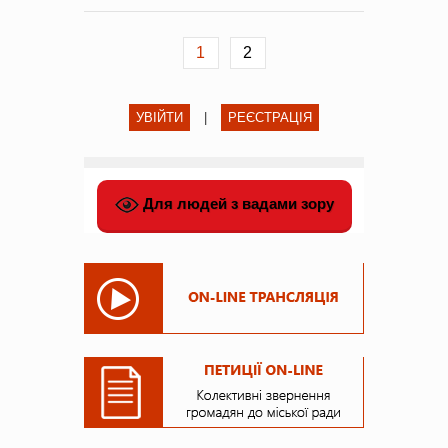
1
2
УВІЙТИ
|
РЕЄСТРАЦІЯ
Для людей з вадами зору