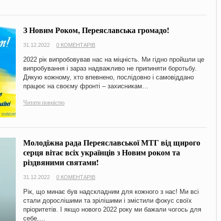
З Новим Роком, Переяславська громадо!
31.12.2022
0 КОМЕНТАРІВ
2022 рік випробовував нас на міцність. Ми гідно пройшли це
випробування і зараз надважливо не припиняти боротьбу.
Дякую кожному, хто впевнено, послідовно і самовіддано
працює на своєму фронті – захисникам…
Читати повністю
Молодіжна рада Переяславської МТГ від щирого
серця вітає всіх українців з Новим роком та
різдвяними святами!
31.12.2022
0 КОМЕНТАРІВ
Рік, що минає був надскладним для кожного з нас! Ми всі
стали дорослішими та зрілішими і змістили фокус своїх
пріоритетів. І якщо нового 2022 року ми бажали чогось для
себе,…