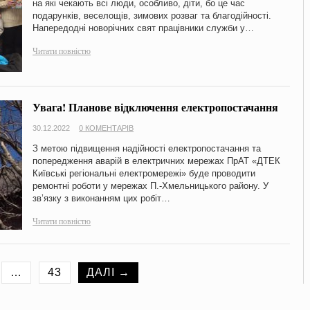
на які чекають всі люди, особливо, діти, бо це час
подарунків, веселощів, зимових розваг та благодійності.
Напередодні новорічних свят працівники служби у…
Читати повністю
Увага! Планове відключення електропостачання
30.12.2022
0 КОМЕНТАРІВ
З метою підвищення надійності електропостачання та
попередження аварій в електричних мережах ПрАТ «ДТЕК
Київські регіональні електромережі» буде проводити
ремонтні роботи у мережах П.-Хмельницького району. У
зв’язку з виконанням цих робіт…
Читати повністю
…
43
ДАЛІ →