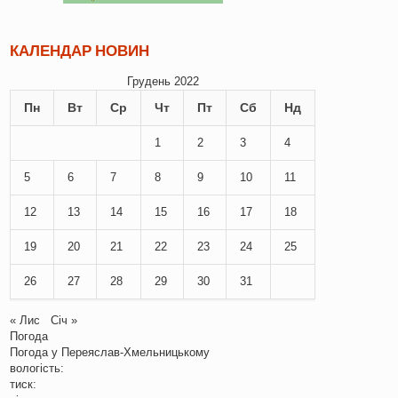
КАЛЕНДАР НОВИН
Грудень 2022
Пн
Вт
Ср
Чт
Пт
Сб
Нд
1
2
3
4
5
6
7
8
9
10
11
12
13
14
15
16
17
18
19
20
21
22
23
24
25
26
27
28
29
30
31
« Лис
Січ »
Погода
Погода у
Переяслав-Хмельницькому
вологість:
тиск: