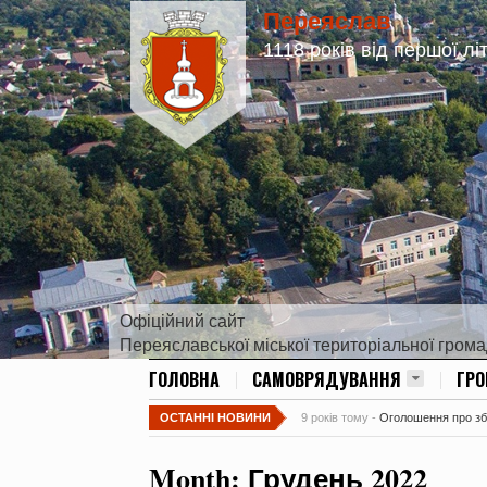
Переяслав
1118 років від першої лі
Офіційний сайт
Переяславської міської територіальної гром
ГОЛОВНА
САМОВРЯДУВАННЯ
ГР
ОСТАННІ НОВИНИ
9 років тому -
Оголошення про збір
Month:
Грудень 2022