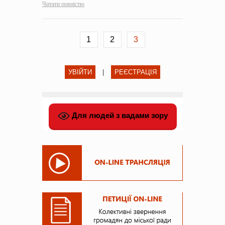
Читати повністю
1
2
3
УВІЙТИ
|
РЕЄСТРАЦІЯ
Для людей з вадами зору