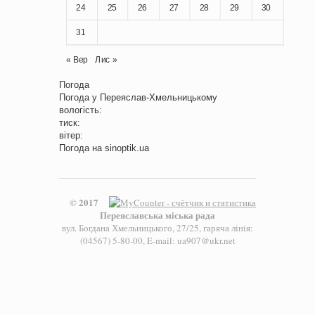
24
25
26
27
28
29
30
31
« Вер
Лис »
Погода
Погода у
Переяслав-Хмельницькому
вологість:
тиск:
вітер:
Погода на
sinoptik.ua
© 2017
Переяславська міська рада
вул. Богдана Хмельницького, 27/25, гаряча лінія:
(04567) 5-80-00, E-mail: ua907@ukr.net