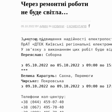
Через ремонтні роботи
на період 2018 – 2020 роки Оголошення про збір ідей
проектів
-
0 Коментарів
не буде світла…
05.10.2022
BY
АДМІН
IN
НОВИНИ
·
0 КОМЕНТАРІВ
З метою підвищення надійності електропос
ПрАТ «ДТЕК Київські регіональні електром
У зв’язку з виконанням цих робіт буде ві
Переяслав:
з 05.10.2022 по 05.10.2022 з 09:00 по 15:
***
Велика Каратуль:
Чирське:
 Покровська 
з 09.10.2022 по 09.10.2022 з 09:00 по 17
+38 (044) 459-07-40
+38 (067) 495-70-40