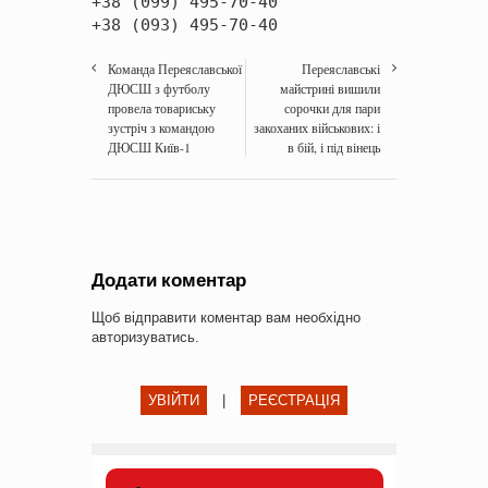
+38 (099) 495-70-40
+38 (093) 495-70-40
Команда Переяславської
Переяславські
ДЮСШ з футболу
майстрині вишили
провела товариську
сорочки для пари
зустріч з командою
закоханих військових: і
ДЮСШ Київ-1
в бій, і під вінець
Додати коментар
Щоб відправити коментар вам необхідно
авторизуватись
.
УВІЙТИ
|
РЕЄСТРАЦІЯ