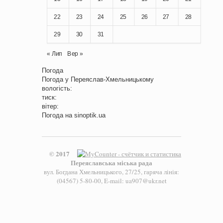
22
23
24
25
26
27
28
29
30
31
« Лип
Вер »
Погода
Погода у
Переяслав-Хмельницькому
вологість:
тиск:
вітер:
Погода на
sinoptik.ua
© 2017
Переяславська міська рада
вул. Богдана Хмельницького, 27/25, гаряча лінія:
(04567) 5-80-00, E-mail: ua907@ukr.net