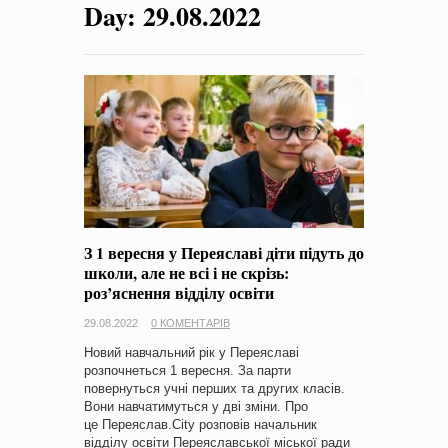
Day:
29.08.2022
на період 2018 – 2020 роки Оголошення про збір ідей
проектів
-
0 Коментарів
З 1 вересня у Переяславі діти підуть до
школи, але не всі і не скрізь:
роз’яснення відділу освіти
29.08.2022
0 КОМЕНТАРІВ
Новий навчальний рік у Переяславі
розпочнеться 1 вересня. За парти
повернуться учні перших та других класів.
Вони навчатимуться у дві зміни. Про
це Переяслав.City розповів начальник
відділу освіти Переяславської міської ради