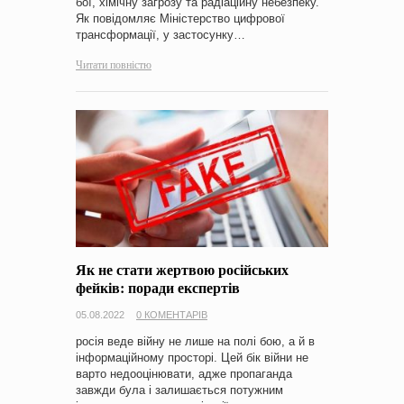
бої, хімічну загрозу та радіаційну небезпеку.
Як повідомляє Міністерство цифрової
трансформації, у застосунку…
Читати повністю
Як не стати жертвою російських
фейків: поради експертів
05.08.2022
0 КОМЕНТАРІВ
росія веде війну не лише на полі бою, а й в
інформаційному просторі. Цей бік війни не
варто недооцінювати, адже пропаганда
завжди була і залишається потужним