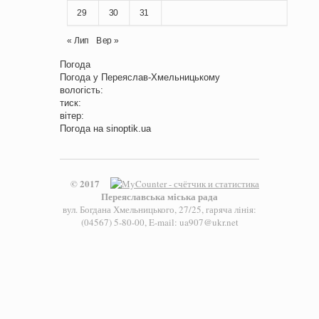
29
30
31
« Лип
Вер »
Погода
Погода у
Переяслав-Хмельницькому
вологість:
тиск:
вітер:
Погода на
sinoptik.ua
© 2017
Переяславська міська рада
вул. Богдана Хмельницького, 27/25, гаряча лінія:
(04567) 5-80-00, E-mail: ua907@ukr.net