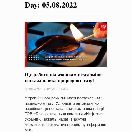
Day:
05.08.2022
на період 2018 – 2020 роки Оголошення про збір ідей
проектів
-
0 Коментарів
Що робити пільговикам після зміни
постачальника природного газу?
05.08.2022
0 КОМЕНТАРІВ
У травні цього року змінився постачальник
природного газу. Усі клієнти автоматично
перейшли до постачальника останньої надії –
ТОВ «Газопостачальна компанія «Нафтогаз
України». Нажаль, наразі відсутня
можливість автоматичного обміну інформації
між…