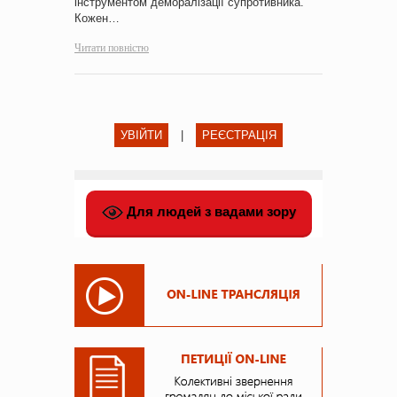
інструментом деморалізації супротивника.
Кожен…
Читати повністю
УВІЙТИ
|
РЕЄСТРАЦІЯ
Для людей з вадами зору