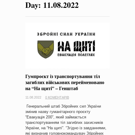
Day:
11.08.2022
на період 2018 – 2020 роки Оголошення про збір ідей
проектів
-
0 Коментарів
Гумпроєкт із транспортування тіл
загиблих військових перейменовано
на “На щиті” – Генштаб
11.08.2022
0 КОМЕНТАРІВ
Генеральний штаб Збройних сил України
змінив назву гуманітарного проєкту
“Евакуація 200”, який займається
транспортуванням тіл загиблих захисників
України, на “На щиті”. “Згідно із завданнями,
які визначив головнокомандувач Збройних