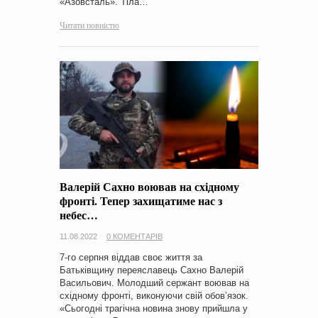
«Азовсталь». Тіла…
Читати повністю
Валерій Сахно воював на східному
фронті. Тепер захищатиме нас з
небес…
11.08.2022
0 КОМЕНТАРІВ
7-го серпня віддав своє життя за
Батьківщину переяславець Сахно Валерій
Васильович. Молодший сержант воював на
східному фронті, виконуючи свій обов’язок.
«Сьогодні трагічна новина знову прийшла у