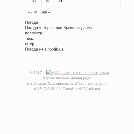
29
30
31
« Лип
Вер »
Погода
Погода у
Переяслав-Хмельницькому
вологість:
тиск:
вітер:
Погода на
sinoptik.ua
© 2017
Переяславська міська рада
вул. Богдана Хмельницького, 27/25, гаряча лінія:
(04567) 5-80-00, E-mail: ua907@ukr.net