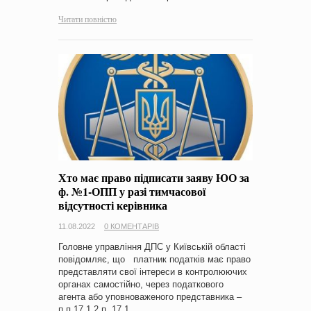
Читати повністю
Хто має право підписати заяву ЮО за
ф. №1-ОПП у разі тимчасової
відсутності керівника
11.08.2022
0 КОМЕНТАРІВ
Головне управління ДПС у Київській області
повідомляє, що платник податків має право
представляти свої інтереси в контролюючих
органах самостійно, через податкового
агента або уповноваженого представника –
п.п.17.1.2 п. 17.1…