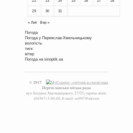
22
23
24
25
26
27
28
29
30
31
« Лип
Вер »
Погода
Погода у
Переяслав-Хмельницькому
вологість:
тиск:
вітер:
Погода на
sinoptik.ua
© 2017
Переяславська міська рада
вул. Богдана Хмельницького, 27/25, гаряча лінія:
(04567) 5-80-00, E-mail: ua907@ukr.net