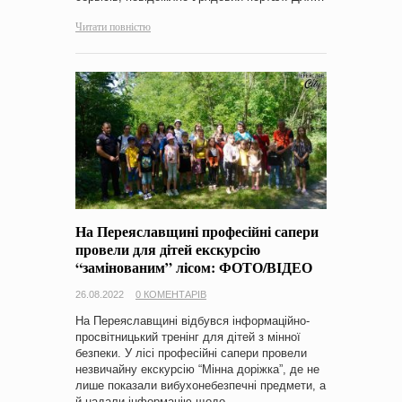
Читати повністю
На Переяславщині професійні сапери
провели для дітей екскурсію
“замінованим” лісом: ФОТО/ВІДЕО
26.08.2022
0 КОМЕНТАРІВ
На Переяславщині відбувся інформаційно-
просвітницький тренінг для дітей з мінної
безпеки. У лісі професійні сапери провели
незвичайну екскурсію “Мінна доріжка”, де не
лише показали вибухонебезпечні предмети, а
й надали інформацію щодо…