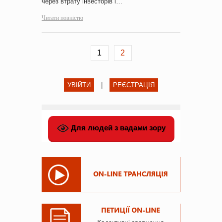
через втрату інвесторів і…
Читати повністю
1
2
УВІЙТИ
|
РЕЄСТРАЦІЯ
Для людей з вадами зору