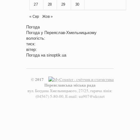
27
28
29
30
« Сер
Жов »
Погода
Погода у
Переяслав-Хмельницькому
вологість:
тиск:
вітер:
Погода на
sinoptik.ua
© 2017
Переяславська міська рада
вул. Богдана Хмельницького, 27/25, гаряча лінія:
(04567) 5-80-00, E-mail: ua907@ukr.net