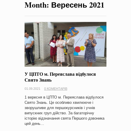
Month:
Вересень 2021
на період 2018 – 2020 роки Оголошення про збір ідей
проектів
-
0 Коментарів
У ЦПТО м. Переяслава відбулося
Свято Знань
01.09.2021
0 КОМЕНТАРІВ
1 вересня в ЦПТО м. Переяслава відбулося
Свято Знань. Це особливо хвилююче і
зворушливе для першокурсників і учнів
випускних груп дійство. За багаторічну
історію відзначання свята Першого дзвоника
цей день…