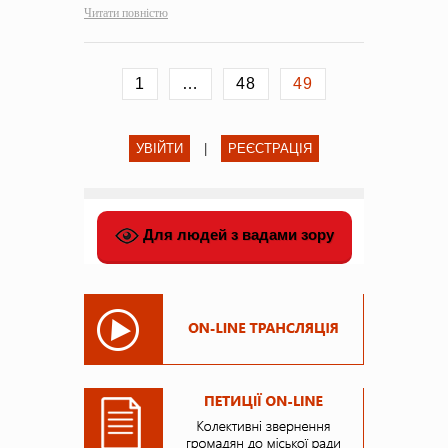
Читати повністю
1
…
48
49
УВІЙТИ
|
РЕЄСТРАЦІЯ
Для людей з вадами зору