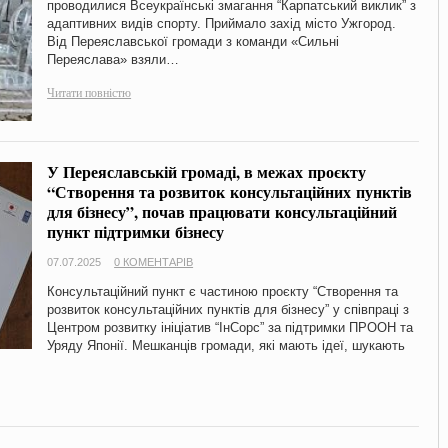
проводилися Всеукраїнські змагання “Карпатський виклик” з
адаптивних видів спорту. Приймало захід місто Ужгород.
Від Переяславської громади з команди «Сильні
Переяслава» взяли…
Читати повністю
У Переяславській громаді, в межах проєкту
“Створення та розвиток консультаційних пунктів
для бізнесу”, почав працювати консультаційний
пункт підтримки бізнесу
07.07.2025
0 КОМЕНТАРІВ
Консультаційний пункт є частиною проєкту “Створення та
розвиток консультаційних пунктів для бізнесу” у співпраці з
Центром розвитку ініціатив “ІнСорс” за підтримки ПРООН та
Уряду Японії. Мешканців громади, які мають ідеї, шукають