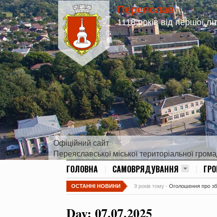
Переяслав
1118 років від першої лі
Офіційний сайт
Переяславської міської територіальної гром
ГОЛОВНА
САМОВРЯДУВАННЯ
ГР
ОСТАННІ НОВИНИ
9 років тому -
Оголошення про збір
Day:
07.07.2025