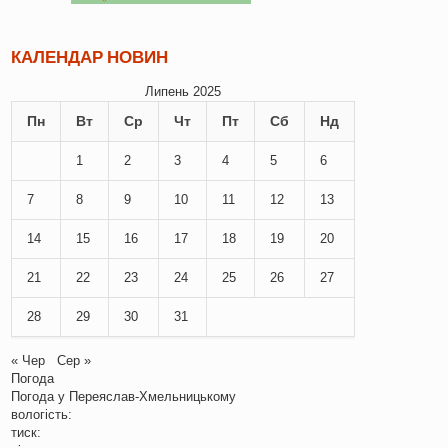
КАЛЕНДАР НОВИН
Липень 2025
Пн
Вт
Ср
Чт
Пт
Сб
Нд
1
2
3
4
5
6
7
8
9
10
11
12
13
14
15
16
17
18
19
20
21
22
23
24
25
26
27
28
29
30
31
« Чер
Сер »
Погода
Погода у
Переяслав-Хмельницькому
вологість:
тиск: