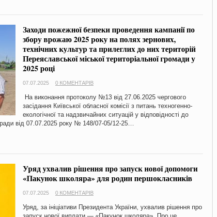
Заходи пожежної безпеки проведення кампанії по
збору врожаю 2025 року на полях зернових,
технічних культур та прилеглих до них територій
Переяславської міської територіальної громади у
2025 році
07.07.2025
0 КОМЕНТАРІВ
На виконання протоколу №13 від 27.06.2025 чергового
засідання Київської обласної комісії з питань техногенно-
екологічної та надзвичайних ситуацій у відповідності до
ради від 07.07.2025 року № 148/07-05/12-25…
Уряд ухвалив рішення про запуск нової допомоги
«Пакунок школяра» для родин першокласників
07.07.2025
0 КОМЕНТАРІВ
Уряд, за ініціативи Президента України, ухвалив рішення про
запуск нової виплати — «Пакунок школяра». Про це