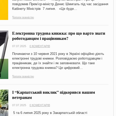
повідомив Прем’єр-міністр Денис Шмигаль під час засідання
Кабінету Міністрів 7 липня. «Це буде…
Читати повністю
Електронна трудова книжка: про що варто знати
роботодавцям і працівникам?
07.07.2025
0 КОМЕНТАРІВ
Починаючи з 10 червня 2021 року в Україні офіційно діють
електронні трудові книжки. Розповідаємо роботодавцям і
працівникам, де їх знайти і як заповнювати. Що таке
електронна трудова книжка? Це цифровий…
Читати повністю
І “Карпатський виклик” підкорився нашим
ветеранам
07.07.2025
0 КОМЕНТАРІВ
5 та 6 липня 2025 року в Закарпатській області